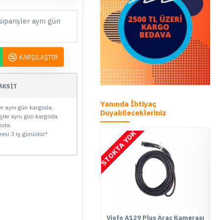
siparişler aynı gün
KARŞILAŞTIR
AKSİT
Yanında İhtiyaç
ler aynı gün kargoda,
Duyabilecekleriniz
işler aynı gün kargoda.
goda.
STOKTA YOK
resi 3 iş günüdür.*
Viofo A129 / A129 Pro Araç
Viofo A129 Plus Araç Kamerası