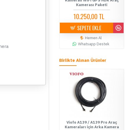
amerası Paketi - Montaj Dahil
Kameralı WiFi GPS HDR Araç
Kamerası Paketi
12.999,90 TL
14.500,00 TL
10.250,00 TL
11.500,00 TL
SEPETE EKLE
SEPETE EKLE
Hemen Al
Hemen Al
Whatsapp Destek
Whatsapp Destek
amera
Birlikte Alınan Ürünler
iofo A229, T130 ve A139 Serisi
Viofo A139 / A139 Pro Araç
Arka Kamera için CPL Filtre
Kameraları için Arka Kamera
K