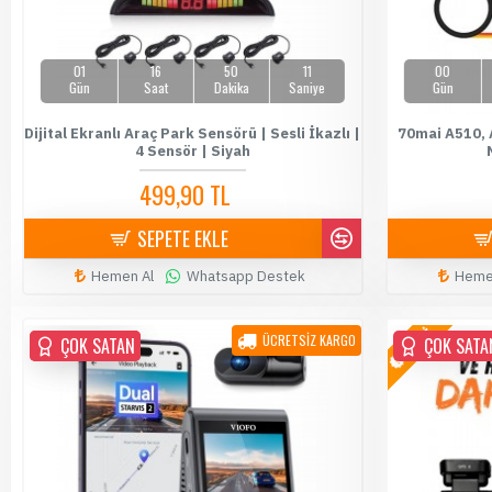
01
16
50
10
00
Gün
Saat
Dakika
Saniye
Gün
Dijital Ekranlı Araç Park Sensörü | Sesli İkazlı |
70mai A510, 
4 Sensör | Siyah
499,90 TL
589,90 TL
SEPETE EKLE
Hemen Al
Whatsapp Destek
Heme
YENİ
ÜCRETSİZ KARGO
ÇOK SATAN
ÇOK SATAN
ÇOK SATA