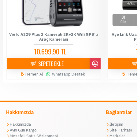
01
Gün
Viofo A229 Plus 2 Kameralı 2K+2K Wifi GPS’li
Aye Link Uza
Araç Kamerası
P
10.699,90 TL
10.900,00 TL
SEPETE EKLE
Hemen Al
Whatsapp Destek
Heme
Hakkımızda
Bağlantılar
Hakkımızda
İletişim
Aynı Gün Kargo
Site Haritası
Mesafeli Satış Sözleşmesi
Markalar