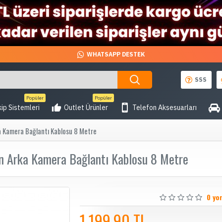
WHATSAPP DESTEK
SSS
Popüler
Popüler
ip Sistemleri
Outlet Ürünler
Telefon Aksesuarları
a Kamera Bağlantı Kablosu 8 Metre
in Arka Kamera Bağlantı Kablosu 8 Metre
0 yo
1.199,90 TL