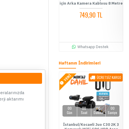
Kameraları için Arka Kamera
için Arka Kamera Kablosu 8 Metre
Bağlantı Kablosu 8 Metre
749,90 TL
749,90 TL
SEPETE EKLE
Hemen Al
Whatsapp Destek
Whatsapp Destek
Haftanın İndirimleri
YENİ
YENİ
ÜCRETSİZ KARGO
ÜCRETSİZ KARGO
ÇOK SATAN
eralarınızda
rji aktarımı
01
16
50
10
00
00
00
00
Gün
Saat
Dakika
Saniye
Gün
Saat
Dakika
Saniye
e Link Uzaktan Erişimli 4G Araç
İstanbul/Kocaeli Juo C30 2K 3