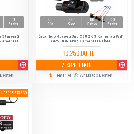
10
00
00
00
00
Saniye
Gün
Saat
Dakika
Saniye
 Starvis 2
İstanbul/Kocaeli Juo C30 2K 3 Kameralı WiFi
 Kamerası
GPS HDR Araç Kamerası Paketi
10.250,00 TL
11.500,00 TL
SEPETE EKLE
 Destek
Hemen Al
Whatsapp Destek
ÜCRETSİZ KARGO