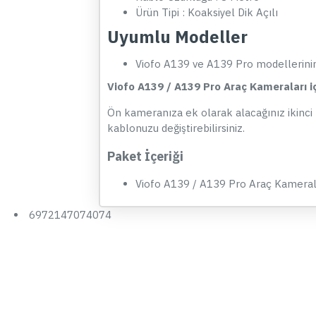
Ürün Tipi : Koaksiyel Dik Açılı
Uyumlu Modeller
Viofo A139 ve A139 Pro modellerinin 
Viofo A139 / A139 Pro Araç Kameraları i
Ön kameranıza ek olarak alacağınız ikinci 
kablonuzu değiştirebilirsiniz.
Paket İçeriği
Viofo A139 / A139 Pro Araç Kameral
6972147074074