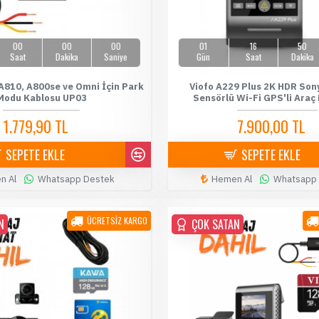
00
00
00
01
16
50
Saat
Dakika
Saniye
Gün
Saat
Dakika
A810, A800se ve Omni İçin Park
Viofo A229 Plus 2K HDR Sony
Modu Kablosu UP03
Sensörlü Wi-Fi GPS'li Araç
1.779,90 TL
7.900,00 TL
1.899,90 TL
8.199,00 TL
SEPETE EKLE
SEPETE EKLE
n Al
Whatsapp Destek
Hemen Al
Whatsapp
ÜCRETSİZ KARGO
N
ÇOK SATAN