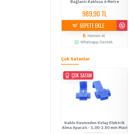
Bağlantı Kablosu 6 Metre
729,90 TL
989,90 TL
SEPETE EKLE
SEPETE EKLE
Hemen Al
Hemen Al
Whatsapp Destek
Whatsapp Destek
Çok Satanlar
ÇOK SATAN
ÇOK SATAN
ablo Kesmeden Kolay Elektrik
Kablo Kesmeden Kolay Elektrik
Fu
Alma Aparatı - 0,5-1,00 mm
Alma Aparatı - 1,00-2,50 mm Mavi
Kırmızı