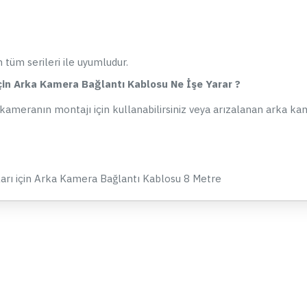
Omni İçin Park Modu Kablosu
K
UP03
1.779,90 TL
1.899,90 TL
tüm serileri ile uyumludur.
SEPETE EKLE
çin Arka Kamera Bağlantı Kablosu Ne İşe Yarar ?
Hemen Al
Whatsapp Destek
kameranın montajı için kullanabilirsiniz veya arızalanan arka k
arı için Arka Kamera Bağlantı Kablosu 8 Metre
ÇOK SATAN
Viofo A229 ve A329 Serisi Araç
V
Kameraları için CPL Filtre