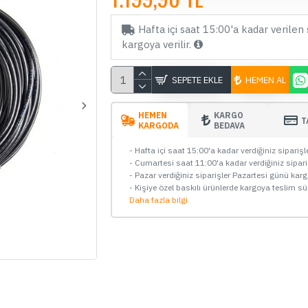
Hafta içi saat 15:00'a kadar verilen 
kargoya verilir.
SEPETE EKLE
HEMEN AL
HEMEN
KARGO
T
KARGODA
BEDAVA
- Hafta içi saat 15:00'a kadar verdiğiniz sipariş
- Cumartesi saat 11:00'a kadar verdiğiniz sipar
- Pazar verdiğiniz siparişler Pazartesi günü kar
STOKTA YOK
- Kişiye özel baskılı ürünlerde kargoya teslim sü
Daha fazla bilgi
Viofo A129 Plus Araç Kamerası