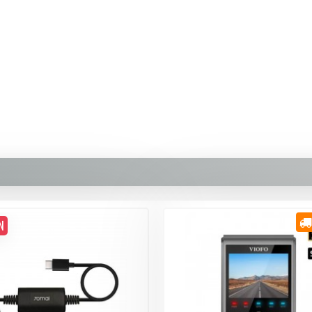
389,90 TL
Whatsapp Destek
N