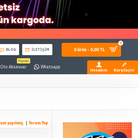
0
0 ürün - 0,00 TL
BLOG
İLETİŞİM
Popüler
Oto Aksesuar
Whatsapp
Hesabım
Karşılaştır
rum yapılmış.
|
Yorum Yap