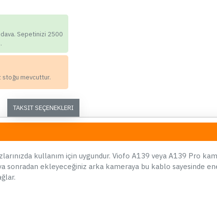
için Arka Kamera Kablosu 8 Metre
749,90 TL
edava. Sepetinizi 2500
.
z stoğu mevcuttur.
Whatsapp Destek
TAKSIT SEÇENEKLERI
ÇOK SATAN
larınızda kullanım için uygundur. Viofo A139 veya A139 Pro kam
ya sonradan ekleyeceğiniz arka kameraya bu kablo sayesinde ene
ğlar.
00
00
00
00
Gün
Saat
Dakika
Saniye
70mai A510, A810, A800se ve
Ay