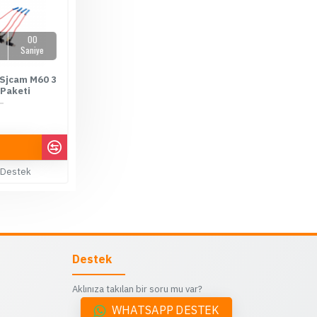
00
Saniye
 Sjcam M60 3
 Paketi
00 TL
 Destek
Destek
Aklınıza takılan bir soru mu var?
WHATSAPP DESTEK