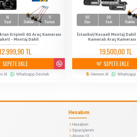
16
50
10
00
00
00
Saat
Dakika
Saniye
Gün
Saat
Dakika
ktan Erişimli 4G Araç Kamerası
İstanbul/Kocaeli Montaj Dahil
aketi - Montaj Dahil
Kameralı Araç Kamerası
12.999,90 TL
19.500,00 TL
14.500,00 TL
20.000,
SEPETE EKLE
SEPETE EKLE
n Al
Whatsapp Destek
Hemen Al
Whatsapp
Hesabım
Hesabım
Siparişlerim
Abone Ol