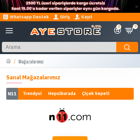
Whatsapp Destek
Giriş
Kayıt
0
0
Mağazalarımız
Sanal Mağazalarımız
N11
Trendyol
Hepsiburada
Çiçek Sepeti