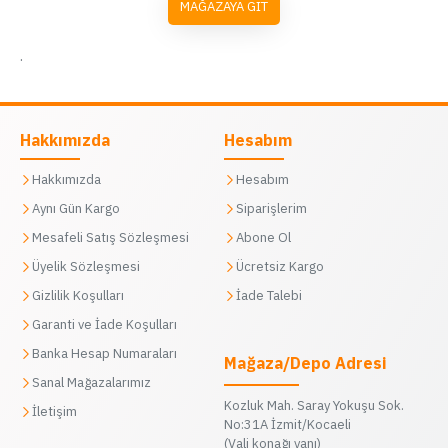
MAĞAZAYA GIT
.
Hakkımızda
Hesabım
Hakkımızda
Hesabım
Aynı Gün Kargo
Siparişlerim
Mesafeli Satış Sözleşmesi
Abone Ol
Üyelik Sözleşmesi
Ücretsiz Kargo
Gizlilik Koşulları
İade Talebi
Garanti ve İade Koşulları
Banka Hesap Numaraları
Mağaza/Depo Adresi
Sanal Mağazalarımız
Kozluk Mah. Saray Yokuşu Sok.
İletişim
No:31A İzmit/Kocaeli
(Vali konağı yanı)