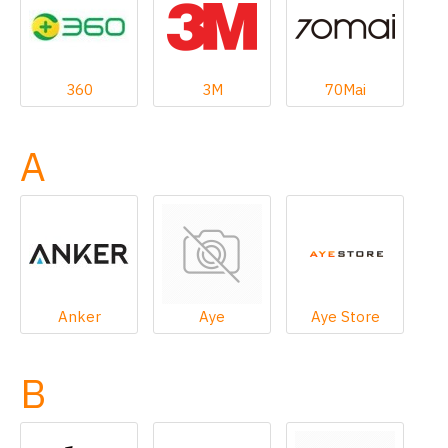
360
3M
70Mai
A
Anker
Aye
Aye Store
B