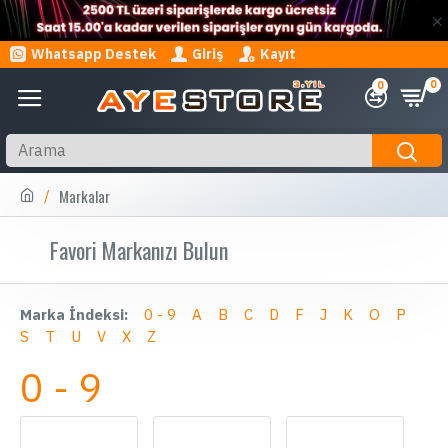
Whatsapp Destek
Giriş
Kayıt
0
0
Markalar
Favori Markanızı Bulun
Marka İndeksi:
0 - 9
A
B
C
D
F
J
K
O
P
S
T
U
V
X
Z
0 - 9