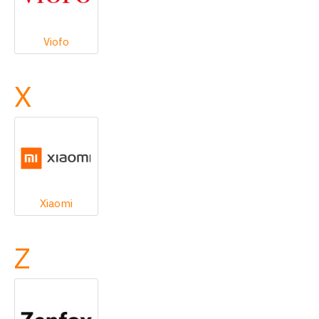
Viofo
X
Xiaomi
Z