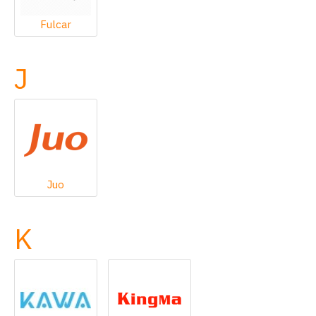
Fulcar
J
Juo
K