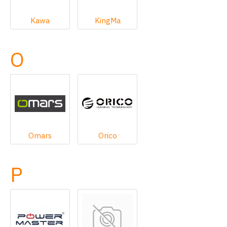
Kawa
KingMa
O
Omars
Orico
P