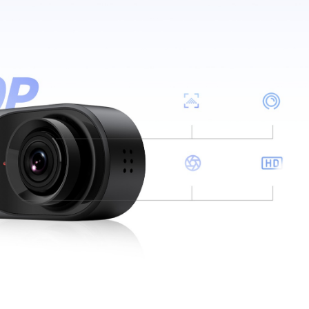
1.200,00 TL
SEPETE EKLE
Hemen Al
Whatsapp Destek
STOKTA YOK
70mai Pro Plus A500S / A510 /
K
A200 Araç Kamerası İçin CPL
Filtre