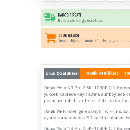
KARGO FIRSATI
Bu üründe kargo ücretsizdir.
STOK BILGISI
İncelediğiniz ürünün 10 adet veya daha a
Ürün Özellikleri
Teknik Özellikler
Yo
Ddpai Mola N3 Pro 2.5K+1080P Çift Kameral
yüksek kalitede kayıt altına alır böylece d
gözünüzü rahatsız etmez. Dahili mikrofonu s
Dahili Wi-Fi özelliğine sahiptir. Wi-Fi mo
ayarlarını yapmanızı, SD kartta bulunan dah
Ddpai Mola N3 Pro 2.5K+1080P Çift Kameral