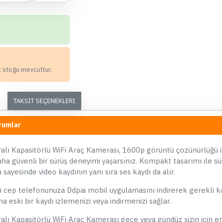
2K+2K+1080P Wifi GPS’li Araç
Kamerası
11.949,00 TL
z stoğu mevcuttur.
Whatsapp Destek
TAKSIT SEÇENEKLERI
rumlar
ÇOK SATAN
ÇOK SATAN
ı Kapasitörlü WiFi Araç Kamerası, 1600p görüntü çözünürlüğü ile
aha güvenli bir sürüş deneyimi yaşarsınız. Kompakt tasarımı ile sü
ayesinde video kaydının yanı sıra ses kaydı da alır.
02
17
01
21
dülü cep telefonunuza Ddpai mobil uygulamasını indirerek gerekli
Gün
Saat
Dakika
Saniye
a eski bir kaydı izlemenizi veya indirmenizi sağlar.
Dijital Ekranlı Araç Park Sensörü
Ay
ı Kapasitörlü WiFi Araç Kamerası gece veya gündüz sizin için en 