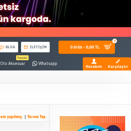
0
0 ürün - 0,00 TL
BLOG
İLETİŞİM
Popüler
Oto Aksesuar
Whatsapp
Hesabım
Karşılaştır
rum yapılmış.
|
Yorum Yap