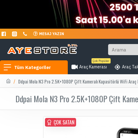
MESAJ YAZIN
Çok Popüler
Araç Kamerası
Araç Tak
Tüm Kategoriler
Ddpai Mola N3 Pro 2.5K+1080P Çift Kameralı Kapasitörlü WiFi Araç
Ddpai Mola N3 Pro 2.5K+1080P Çift Kamer
ÇOK SATAN