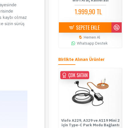
amerası Paketi - Montaj Dahil
WiFi Araç Kamerası
Ç
sayesinde
12.999,90 TL
1.999,90 TL
risinde
14.500,00 TL
3.499,90 TL
ns kaybı olmaz
e sizin sürüş
SEPETE EKLE
SEPETE EKLE
Hemen Al
Hemen Al
Whatsapp Destek
Whatsapp Destek
Birlikte Alınan Ürünler
OKTA YOK
ÜCRETSİZ KARGO
ÇOK SATAN
ÇOK SATAN
ÇOK SATAN
ofo A229 Pro 2 Kameralı 4K+2K
Viofo A229, A329 ve A119 Mini 2
Wifi GPS’li Araç Kamerası
için Type-C Park Modu Bağlantı
K