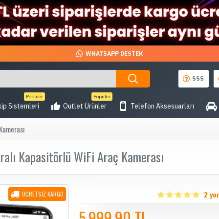
WHATSAPP DESTEK
SSS
Popüler
Popüler
ip Sistemleri
Outlet Ürünler
Telefon Aksesuarları
 Kamerası
alı Kapasitörlü WiFi Araç Kamerası
2 yo
ÜCRETSİZ KARGO
5.999,90 TL