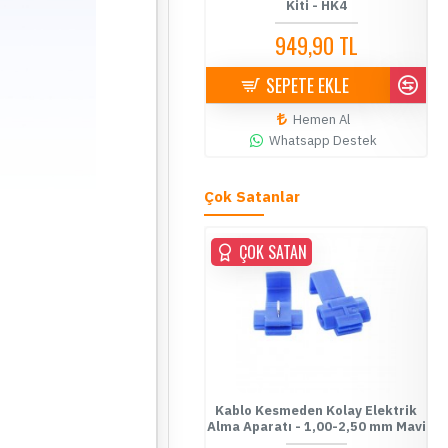
Kiti - HK4
13.299,90 TL
949,90 TL
SEPETE EKLE
Hemen Al
Whatsapp Destek
Whatsapp Destek
Çok Satanlar
ÇOK SATAN
ÇOK SATAN
ablo Kesmeden Kolay Elektrik
Kablo Kesmeden Kolay Elektrik
Fu
Alma Aparatı - 0,5-1,00 mm
Alma Aparatı - 1,00-2,50 mm Mavi
Kırmızı