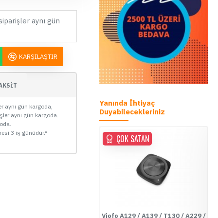
siparişler aynı gün
KARŞILAŞTIR
AKSİT
Yanında İhtiyaç
ler aynı gün kargoda,
Duyabilecekleriniz
işler aynı gün kargoda.
goda.
ST
resi 3 iş günüdür.*
ÜCRETSİZ KARGO
ÇOK SATAN
ÇOK SATAN
ÇOK SATAN
Viofo A119 V3 GPS'li Araç
Viofo A129 / A139 / T130 / A229 /
Vi