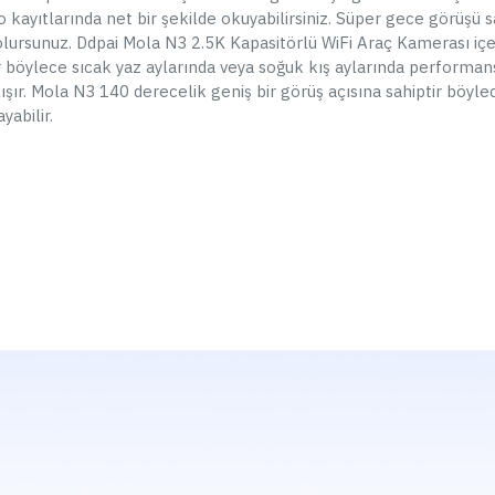
| Sesli İkazlı | 4 Sensör | Siyah
K
eo kayıtlarında net bir şekilde okuyabilirsiniz. Süper gece görüşü 
499,90 TL
lursunuz. Ddpai Mola N3 2.5K Kapasitörlü WiFi Araç Kamerası içe
589,90 TL
r böylece sıcak yaz aylarında veya soğuk kış aylarında performa
lışır. Mola N3 140 derecelik geniş bir görüş açısına sahiptir böylec
SEPETE EKLE
yabilir.
Hemen Al
Whatsapp Destek
ST
ÇOK SATAN
Araç Kamerası Montaj Hizmeti |
Vi
Araç Kamerası Montajı