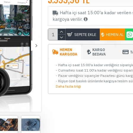
Hafta içi saat 15:00'a kadar verilen 
kargoya verilir.
SEPETE EKLE
HEMEN AL
HEMEN
KARGO
T
KARGODA
BEDAVA
- Hafta içi saat 15:00'a kadar verdiğiniz sipariş
- Cumartesi saat 11:00'a kadar verdiğiniz sipar
- Pazar verdiğiniz siparişler Pazartesi günü kar
STOKTA YOK
- Kişiye özel baskılı ürünlerde kargoya teslim sü
ÜCRETSİZ KARGO
ÇOK SATAN
Daha fazla bilgi
Viofo A229 Plus 3 Kameralı