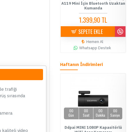
Kamerası
A119 Mini İçin Bluetooth Uzaktan
Kumanda
5.399,00 TL
1.399,90 TL
SEPETE EKLE
SEPETE EKLE
Hemen Al
Hemen Al
Whatsapp Destek
Whatsapp Destek
Haftanın İndirimleri
YENİ
ÜCRETSİZ KARGO
ÇOK SATAN
 trafiği
rüş sırasında
02
17
01
21
00
00
00
00
 kamera
Gün
Saat
Dakika
Saniye
Gün
Saat
Dakika
Saniye
e Link Uzaktan Erişimli 4G Araç
Ddpai MINI 1080P Kapasitörlü
kaliteli video