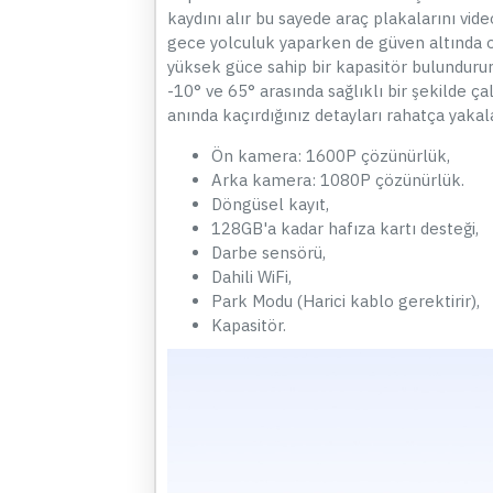
kaydını alır bu sayede araç plakalarını vid
gece yolculuk yaparken de güven altında o
yüksek güce sahip bir kapasitör bulunduru
-10° ve 65° arasında sağlıklı bir şekilde ça
anında kaçırdığınız detayları rahatça yakala
Ön kamera: 1600P çözünürlük,
Arka kamera: 1080P çözünürlük.
Döngüsel kayıt,
128GB'a kadar hafıza kartı desteği,
Darbe sensörü,
Dahili WiFi,
Park Modu (Harici kablo gerektirir),
Kapasitör.