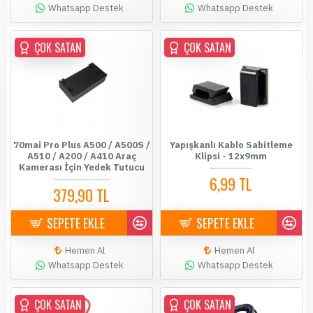
Whatsapp Destek
Whatsapp Destek
ÇOK SATAN
ÇOK SATAN
ÇOK SATAN
70mai Pro Plus A500 / A500S /
Yapışkanlı Kablo Sabitleme
A510 / A200 / A410 Araç
Klipsi - 12x9mm
Kamerası İçin Yedek Tutucu
6,99 TL
379,90 TL
SEPETE EKLE
SEPETE EKLE
Hemen Al
Hemen Al
Whatsapp Destek
Whatsapp Destek
ÇOK SATAN
ÇOK SATAN