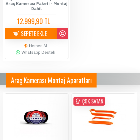
Araç Kamerası Paketi - Montaj
Dahil
12.999,90 TL
14.500,00 TL
SEPETE EKLE
Hemen Al
Whatsapp Destek
Araç Kamerası Montaj Aparatları
ÇOK SATAN