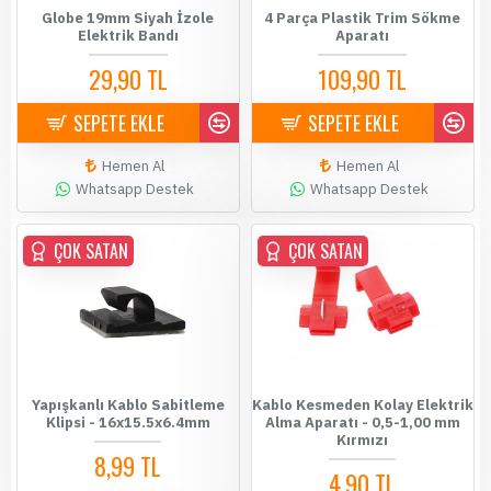
Globe 19mm Siyah İzole
4 Parça Plastik Trim Sökme
Elektrik Bandı
Aparatı
29,90 TL
109,90 TL
SEPETE EKLE
SEPETE EKLE
Hemen Al
Hemen Al
Whatsapp Destek
Whatsapp Destek
ÇOK SATAN
ÇOK SATAN
Yapışkanlı Kablo Sabitleme
Kablo Kesmeden Kolay Elektrik
Klipsi - 16x15.5x6.4mm
Alma Aparatı - 0,5-1,00 mm
Kırmızı
8,99 TL
4,90 TL