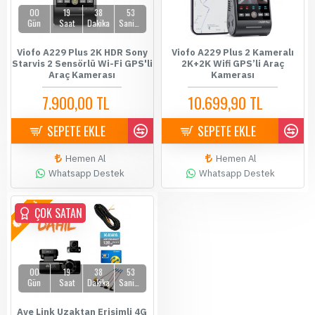
00
19
38
51
Gün
Saat
Dakika
Saniye
Viofo A229 Plus 2K HDR Sony
Viofo A229 Plus 2 Kameralı
Starvis 2 Sensörlü Wi-Fi GPS'li
2K+2K Wifi GPS’li Araç
Araç Kamerası
Kamerası
7.900,00 TL
10.699,90 TL
8.199,00 TL
10.900,00 TL
SEPETE EKLE
SEPETE EKLE
Hemen Al
Hemen Al
Whatsapp Destek
Whatsapp Destek
YENİ
ÇOK SATAN
00
19
38
51
Gün
Saat
Dakika
Saniye
Aye Link Uzaktan Erişimli 4G