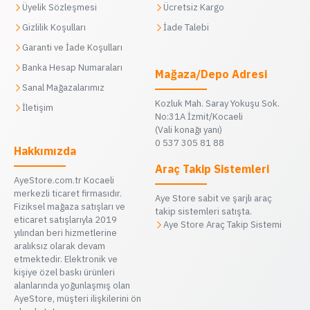
Üyelik Sözleşmesi
Ücretsiz Kargo
Gizlilik Koşulları
İade Talebi
Garanti ve İade Koşulları
Banka Hesap Numaraları
Mağaza/Depo Adresi
Sanal Mağazalarımız
Kozluk Mah. Saray Yokuşu Sok.
İletişim
No:31A İzmit/Kocaeli
(Vali konağı yanı)
0 537 305 81 88
Hakkımızda
Araç Takip Sistemleri
AyeStore.com.tr Kocaeli
merkezli ticaret firmasıdır.
Aye Store sabit ve şarjlı araç
Fiziksel mağaza satışları ve
takip sistemleri satışta.
eticaret satışlarıyla 2019
Aye Store Araç Takip Sistemi
yılından beri hizmetlerine
aralıksız olarak devam
etmektedir. Elektronik ve
kişiye özel baskı ürünleri
alanlarında yoğunlaşmış olan
AyeStore, müşteri ilişkilerini ön