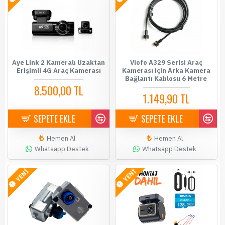
Aye Link 2 Kameralı Uzaktan
Viofo A329 Serisi Araç
Erişimli 4G Araç Kamerası
Kamerası için Arka Kamera
Bağlantı Kablosu 6 Metre
8.500,00 TL
1.149,90 TL
SEPETE EKLE
SEPETE EKLE
Hemen Al
Hemen Al
Whatsapp Destek
Whatsapp Destek
YENİ
YENİ