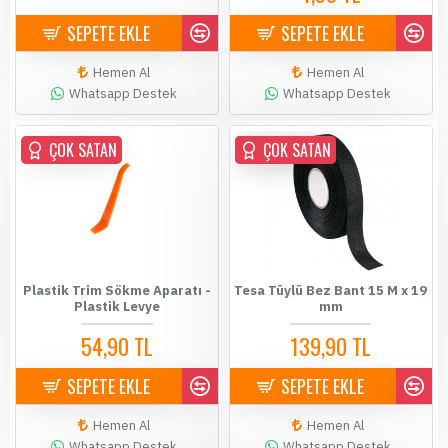
SEPETE EKLE
SEPETE EKLE
Hemen Al
Hemen Al
Whatsapp Destek
Whatsapp Destek
ÇOK SATAN
ÇOK SATAN
ÇOK SATAN
Plastik Trim Sökme Aparatı -
Tesa Tüylü Bez Bant 15 M x 19
Plastik Levye
mm
54,90 TL
139,90 TL
SEPETE EKLE
SEPETE EKLE
Hemen Al
Hemen Al
Whatsapp Destek
Whatsapp Destek