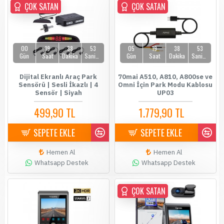
ÇOK SATAN
ÇOK SATAN
ÇOK SATAN
00
19
38
51
05
19
38
51
Gün
Saat
Dakika
Saniye
Gün
Saat
Dakika
Saniye
Dijital Ekranlı Araç Park
70mai A510, A810, A800se ve
Sensörü | Sesli İkazlı | 4
Omni İçin Park Modu Kablosu
Sensör | Siyah
UP03
499,90 TL
1.779,90 TL
589,90 TL
1.899,90 TL
SEPETE EKLE
SEPETE EKLE
Hemen Al
Hemen Al
Whatsapp Destek
Whatsapp Destek
ÇOK SATAN
ÇOK SATAN