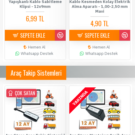
Yapışkanlı Kablo Sabitleme
Kablo Kesmeden Kolay Elektrik
Klipsi - 12x9mm
Alma Aparatı - 1,00-2,50 mm
Mavi
6,99 TL
4,90 TL
SEPETE EKLE
SEPETE EKLE
Hemen Al
Hemen Al
Whatsapp Destek
Whatsapp Destek
Araç Takip Sistemleri
YAKINDA
ÇOK SATAN
ÇOK SATAN