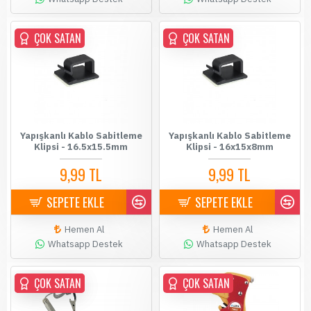
ÇOK SATAN
ÇOK SATAN
Yapışkanlı Kablo Sabitleme
Yapışkanlı Kablo Sabitleme
Klipsi - 16.5x15.5mm
Klipsi - 16x15x8mm
9,99 TL
9,99 TL
SEPETE EKLE
SEPETE EKLE
Hemen Al
Hemen Al
Whatsapp Destek
Whatsapp Destek
ÇOK SATAN
ÇOK SATAN
ÇOK SATAN