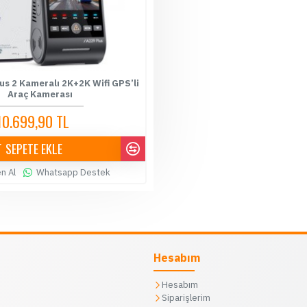
us 2 Kameralı 2K+2K Wifi GPS’li
Araç Kamerası
10.699,90 TL
10.900,00 TL
SEPETE EKLE
n Al
Whatsapp Destek
Hesabım
Hesabım
Siparişlerim