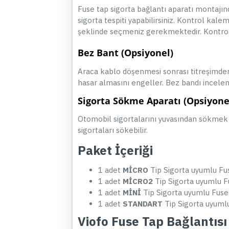
Fuse tap sigorta bağlantı aparatı montajın
sigorta tespiti yapabilirsiniz. Kontrol kal
şeklinde seçmeniz gerekmektedir. Kontrol
Bez Bant (Opsiyonel)
Araca kablo döşenmesi sonrası titreşimden 
hasar almasını engeller. Bez bandı incele
Sigorta Sökme Aparatı (Opsiyone
Otomobil sigortalarını yuvasından sökmek iç
sigortaları sökebilir.
Paket İçeriği
1 adet
MİCRO
Tip Sigorta uyumlu Fu
1 adet
MİCRO2
Tip Sigorta uyumlu F
1 adet
MİNİ
Tip Sigorta uyumlu Fuse
1 adet
STANDART
Tip Sigorta uyuml
Viofo Fuse Tap Bağlantısı 