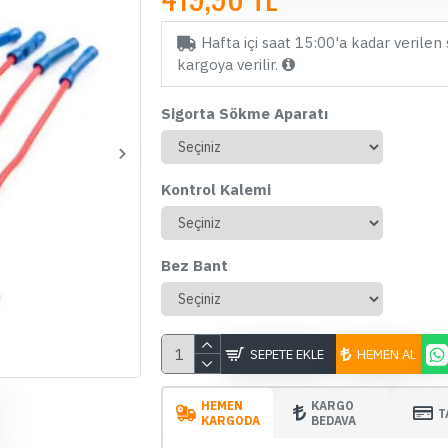
Hafta içi saat 15:00'a kadar verilen 
kargoya verilir.
Sigorta Sökme Aparatı
Kontrol Kalemi
Bez Bant
ÇOK SATAN
SEPETE EKLE
HEMEN AL
HEMEN
KARGO
T
KARGODA
BEDAVA
Mini USB Sigorta Bağlantı
Fu