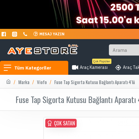
MESAJ YAZIN
Çok Popüler
Araç Kamerası
Araç Tak
Tüm Kategoriler
Marka
Viofo
Fuse Tap Sigorta Kutusu Bağlantı Aparatı 4'lü
Fuse Tap Sigorta Kutusu Bağlantı Aparatı 
ÇOK SATAN