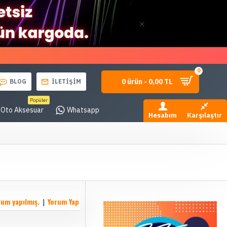
0
0 ürün - 0,00 TL
BLOG
İLETİŞİM
Popüler
Oto Aksesuar
Whatsapp
Hesabım
Karşılaştır
rum yapılmış.
|
Yorum Yap