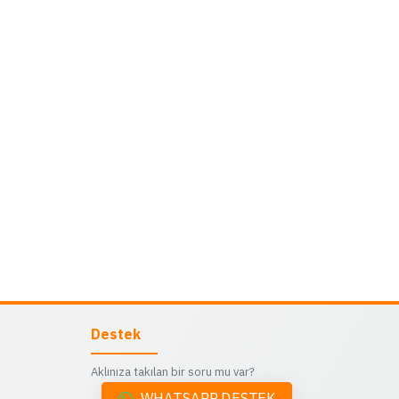
Destek
Aklınıza takılan bir soru mu var?
WHATSAPP DESTEK