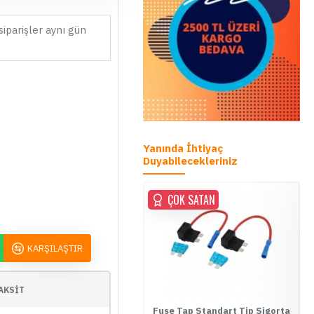
siparişler aynı gün
Yanında İhtiyaç
Duyabilecekleriniz
ÇOK SATAN
ÇOK SATAN
KARŞILAŞTIR
AKSİT
se Tap Mini Tip Sigorta Kutusu
Fuse Tap Standart Tip Sigorta