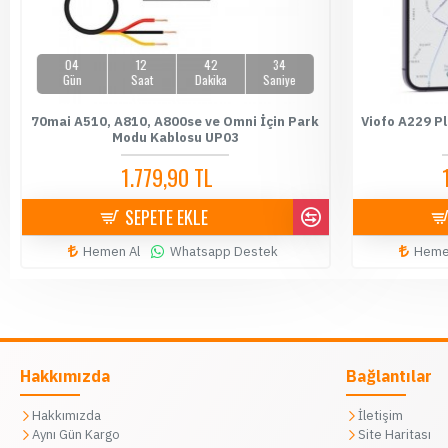
04
12
42
33
Gün
Saat
Dakika
Saniye
70mai A510, A810, A800se ve Omni İçin Park
Viofo A229 Pl
Modu Kablosu UP03
1.779,90 TL
1.899,90 TL
SEPETE EKLE
Hemen Al
Whatsapp Destek
Heme
Hakkımızda
Bağlantılar
Hakkımızda
İletişim
Aynı Gün Kargo
Site Haritası