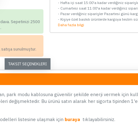
- Hafta içi saat 15:00'a kadar verdiğiniz sipariş
Kablosu + Fuse Tap Bağlantı
Aparatı
- Cumartesi saat 11:00'a kadar verdiğiniz sipar
- Pazar verdiğiniz siparişler Pazartesi günü kar
749,90 TL
- Kişiye özel baskılı ürünlerde kargoya teslim sü
edava. Sepetinizi 2500
Daha fazla bilgi
.
SEPETE EKLE
Hemen Al
a satışa sunulmuştur.
Whatsapp Destek
TAKSIT SEÇENEKLERI
ÇOK SATAN
an, park modu kablosuna güvenilir şekilde enerji vermek için kull
eri değişmektedir. Bu ürünü satın alarak her sigorta tipinden 1'e
04
12
42
33
modelleri listesine ulaşmak için
buraya
tıklayabilirsiniz.
Gün
Saat
Dakika
Saniye
70mai A510, A810, A800se ve
Vi