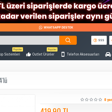
WHATSAPP DESTEK
SSS
Popüler
Popüler
ip Sistemleri
Outlet Ürünler
Telefon Aksesuarları
4'lü
0 yo
419,90 TL