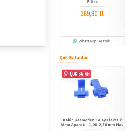
Modu Kablosu - HK3-C
Filtre
949,90 TL
389,90 TL
SEPETE EKLE
Hemen Al
Whatsapp Destek
Whatsapp Destek
Çok Satanlar
ÇOK SATAN
ÇOK SATAN
ablo Kesmeden Kolay Elektrik
Kablo Kesmeden Kolay Elektrik
Fu
Alma Aparatı - 0,5-1,00 mm
Alma Aparatı - 1,00-2,50 mm Mavi
Kırmızı