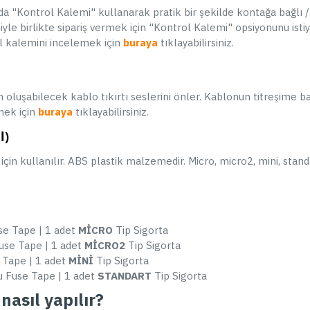
Omni İçin Park Modu Kablosu
da "Kontrol Kalemi" kullanarak pratik bir şekilde kontağa bağlı 
UP03
emiyle birlikte sipariş vermek için "Kontrol Kalemi" opsiyonunu ist
1.779,90 TL
 kalemini incelemek için
buraya
tıklayabilirsiniz.
1.899,90 TL
SEPETE EKLE
Hemen Al
oluşabilecek kablo tıkırtı seslerini önler. Kablonun titreşime ba
Whatsapp Destek
mek için
buraya
tıklayabilirsiniz.
l)
in kullanılır. ABS plastik malzemedir. Micro, micro2, mini, stand
ÇOK SATAN
se Tape | 1 adet
MİCRO
Tip Sigorta
use Tape | 1 adet
MİCRO2
Tip Sigorta
 Tape | 1 adet
MİNİ
Tip Sigorta
u Fuse Tape | 1 adet
STANDART
Tip Sigorta
Viofo A129 / A139 / T130 / A229 /
nasıl yapılır?
A119 Mini İçin Bluetooth Uzaktan
K