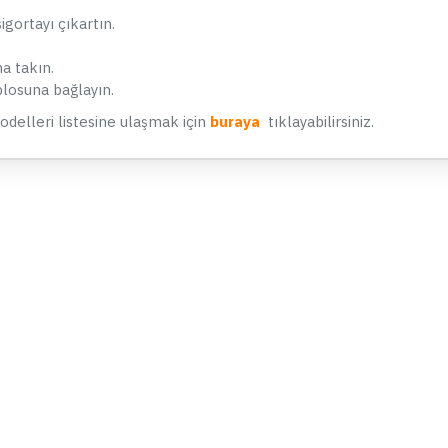
Kumanda
igortayı çıkartın.
1.399,90 TL
.
na takın.
SEPETE EKLE
blosuna bağlayın.
Hemen Al
modelleri listesine ulaşmak için
buraya
tıklayabilirsiniz.
Whatsapp Destek
STOKTA YOK
70mai Pro Plus A500S / A510 /
K
A200 Araç Kamerası İçin CPL
Filtre