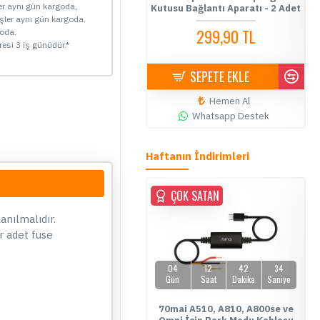
ler aynı gün kargoda,
Bağlantı Aparatı - 2 Adet
Kutusu Bağlantı Aparatı - 2 Adet
Si
işler aynı gün kargoda.
299,90 TL
299,90 TL
goda.
resi 3 iş günüdür.*
SEPETE EKLE
SEPETE EKLE
Hemen Al
Hemen Al
Whatsapp Destek
Whatsapp Destek
Haftanın İndirimleri
ÜCRETSİZ KARGO
ÇOK SATAN
ÇOK SATAN
ÇOK SATAN
anılmalıdır.
r adet fuse
04
12
42
33
Gün
Saat
Dakika
Saniye
ofo A229 Plus 2 Kameralı 2K+2K
70mai A510, A810, A800se ve
Vi