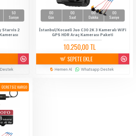
49
00
00
00
00
Saniye
Gün
Saat
Dakika
Saniye
 Starvis 2
İstanbul/Kocaeli Juo C30 2K 3 Kameralı WiFi
 Kamerası
GPS HDR Araç Kamerası Paketi
10.250,00 TL
11.500,00 TL
SEPETE EKLE
 Destek
Hemen Al
Whatsapp Destek
ÜCRETSİZ KARGO