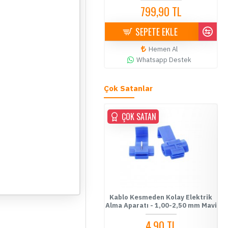
799,90 TL
SEPETE EKLE
Hemen Al
Whatsapp Destek
Çok Satanlar
ÇOK SATAN
ÇOK SATAN
ablo Kesmeden Kolay Elektrik
Kablo Kesmeden Kolay Elektrik
Fu
Alma Aparatı - 0,5-1,00 mm
Alma Aparatı - 1,00-2,50 mm Mavi
Kırmızı
4,90 TL