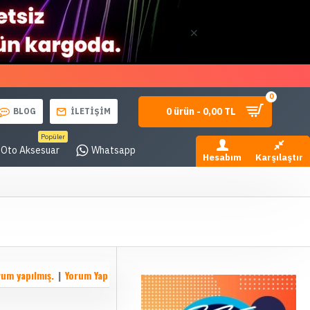
0
0 ürün - 0,00 TL
BLOG
İLETİŞİM
Popüler
Oto Aksesuar
Whatsapp
Hesabım
Karşılaştır
rum yapılmış.
|
Yorum Yap