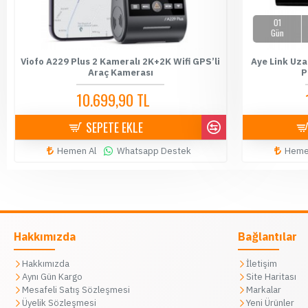
01
Gün
Viofo A229 Plus 2 Kameralı 2K+2K Wifi GPS’li
Aye Link Uza
Araç Kamerası
P
10.699,90 TL
10.900,00 TL
SEPETE EKLE
Hemen Al
Whatsapp Destek
Heme
Hakkımızda
Bağlantılar
Hakkımızda
İletişim
Aynı Gün Kargo
Site Haritası
Mesafeli Satış Sözleşmesi
Markalar
Üyelik Sözleşmesi
Yeni Ürünler