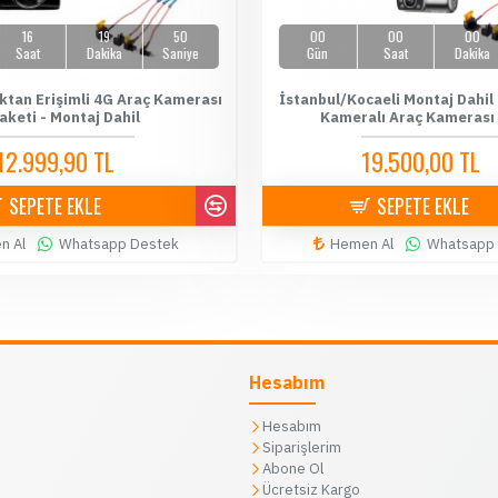
16
19
49
00
00
00
Saat
Dakika
Saniye
Gün
Saat
Dakika
ktan Erişimli 4G Araç Kamerası
İstanbul/Kocaeli Montaj Dahil
aketi - Montaj Dahil
Kameralı Araç Kamerası
12.999,90 TL
19.500,00 TL
14.500,00 TL
20.000,
SEPETE EKLE
SEPETE EKLE
n Al
Whatsapp Destek
Hemen Al
Whatsapp
Hesabım
Hesabım
Siparişlerim
Abone Ol
Ücretsiz Kargo