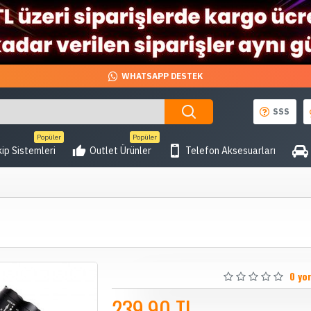
WHATSAPP DESTEK
SSS
Popüler
Popüler
ip Sistemleri
Outlet Ürünler
Telefon Aksesuarları
0 yo
239,90 TL