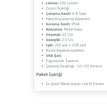
Lümen:
250 Lümen
Zoom Özelliği
Çalışma Saati:
6-8 Saat
Hava Koşullarına Dayanıklı
Koruma Sınıfı:
IP44
Malzeme:
Metal Kasa
Uzunluk:
11 Cm
Genişlik:
2.5 Cm
Işık:
LED ışık + COB Led
Açma kapama anahtarı
USB Şarj
Ergonomik Tasarım
Çalışma Sıcaklığı: -20 +55 Derece
Paket İçeriği
1x Şarjlı Metal Kasalı Led El Feneri