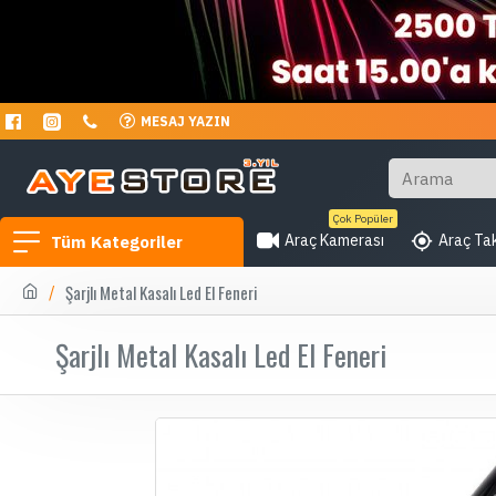
MESAJ YAZIN
Çok Popüler
Araç Kamerası
Araç Tak
Tüm Kategoriler
Şarjlı Metal Kasalı Led El Feneri
Şarjlı Metal Kasalı Led El Feneri