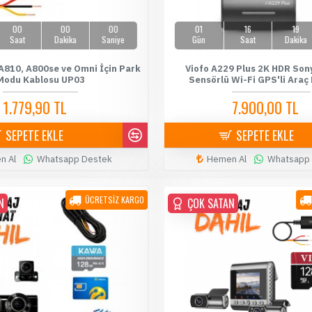
00
00
00
01
16
19
Saat
Dakika
Saniye
Gün
Saat
Dakika
A810, A800se ve Omni İçin Park
Viofo A229 Plus 2K HDR Sony
Modu Kablosu UP03
Sensörlü Wi-Fi GPS'li Araç
1.779,90 TL
7.900,00 TL
1.899,90 TL
8.199,00 TL
SEPETE EKLE
SEPETE EKLE
n Al
Whatsapp Destek
Hemen Al
Whatsapp
ÜCRETSİZ KARGO
N
ÇOK SATAN