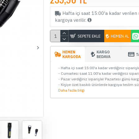
Hafta içi saat 15:00'a kadar verilen 
kargoya verilir.
SEPETE EKLE
HEMEN AL
HEMEN
KARGO
T
KARGODA
BEDAVA
- Hafta içi saat 15:00'a kadar verdiğiniz sipariş
- Cumartesi saat 11:00'a kadar verdiğiniz sipar
- Pazar verdiğiniz siparişler Pazartesi günü kar
ÇOK SATAN
- Kişiye özel baskılı ürünlerde kargoya teslim sü
Daha fazla bilgi
00
00
00
00
Gün
Saat
Dakika
Saniye
70mai A510, A810, A800se ve
Ay
Omni İçin Park Modu Kablosu
K