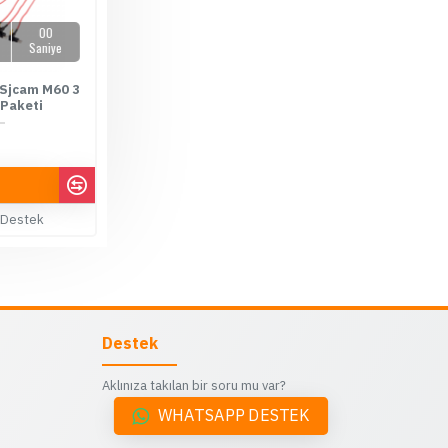
00
Saniye
 Sjcam M60 3
 Paketi
00 TL
 Destek
Destek
Aklınıza takılan bir soru mu var?
WHATSAPP DESTEK