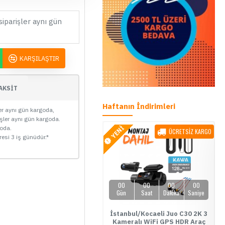
siparişler aynı gün
KARŞILAŞTIR
AKSİT
Haftanın İndirimleri
ler aynı gün kargoda,
işler aynı gün kargoda.
goda.
YENİ
YENİ
ÜCRETSİZ KARGO
ÜCRETSİZ KARGO
ÇOK SATAN
resi 3 iş günüdür.*
01
16
19
49
00
00
00
00
Gün
Saat
Dakika
Saniye
Gün
Saat
Dakika
Saniye
e Link Uzaktan Erişimli 4G Araç
İstanbul/Kocaeli Juo C30 2K 3
amerası Paketi - Montaj Dahil
Kameralı WiFi GPS HDR Araç