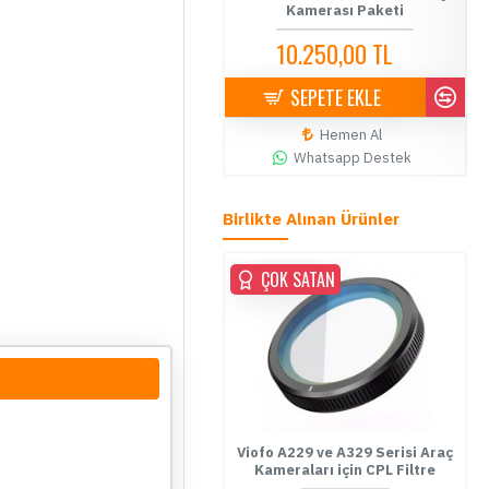
Kamerası Paketi
12.999,90 TL
14.500,00 TL
10.250,00 TL
11.500,00 TL
SEPETE EKLE
SEPETE EKLE
Hemen Al
Hemen Al
Whatsapp Destek
Whatsapp Destek
Birlikte Alınan Ürünler
ÇOK SATAN
Viofo A229 ve A329 Serisi Araç
Kameraları için CPL Filtre