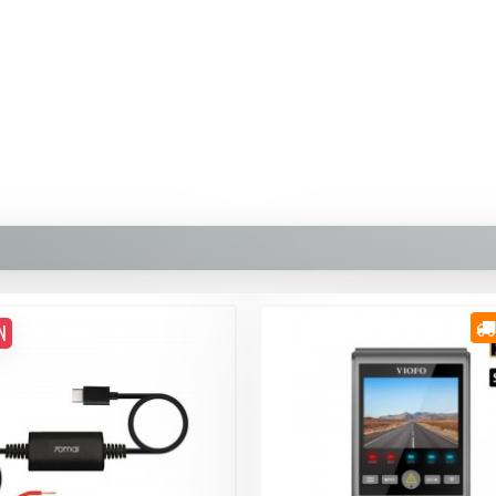
389,90 TL
Whatsapp Destek
N