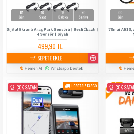
01
16
19
49
00
Gün
Saat
Dakika
Saniye
Gün
Dijital Ekranlı Araç Park Sensörü | Sesli İkazlı |
70mai A510, 
4 Sensör | Siyah
499,90 TL
589,90 TL
SEPETE EKLE
Hemen Al
Whatsapp Destek
Heme
YENİ
ÜCRETSİZ KARGO
ÇOK SATAN
ÇOK SATAN
ÇOK SATA