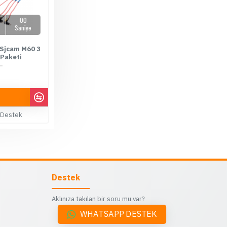
00
Saniye
 Sjcam M60 3
 Paketi
00 TL
 Destek
Destek
Aklınıza takılan bir soru mu var?
WHATSAPP DESTEK