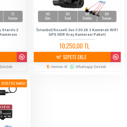
11
00
00
00
00
Saniye
Gün
Saat
Dakika
Saniye
 Starvis 2
İstanbul/Kocaeli Juo C30 2K 3 Kameralı WiFi
 Kamerası
GPS HDR Araç Kamerası Paketi
10.250,00 TL
11.500,00 TL
SEPETE EKLE
 Destek
Hemen Al
Whatsapp Destek
ÜCRETSİZ KARGO