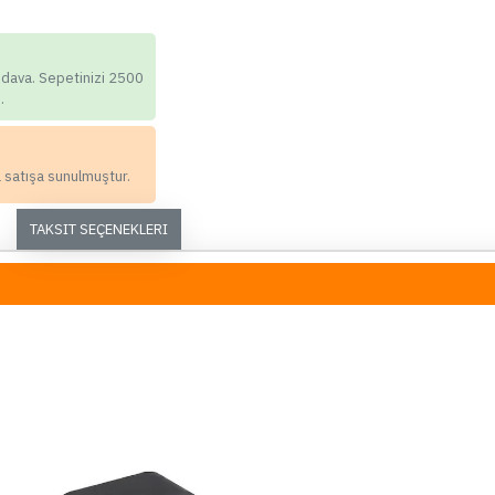
Aparatı 4'lü
419,90 TL
edava. Sepetinizi 2500
.
SEPETE EKLE
Hemen Al
a satışa sunulmuştur.
Whatsapp Destek
TAKSIT SEÇENEKLERI
ÇOK SATAN
00
00
00
00
Gün
Saat
Dakika
Saniye
70mai A510, A810, A800se ve
Ay