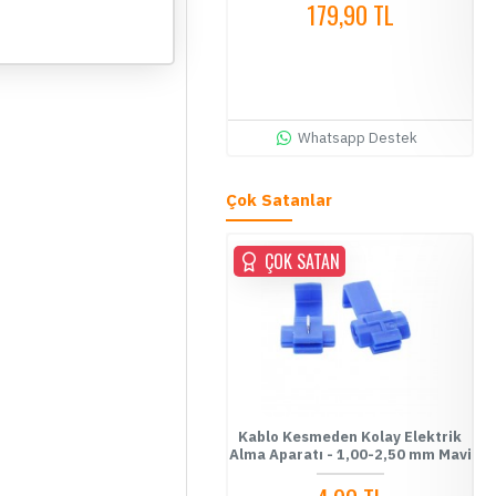
179,90 TL
84,90 TL
Whatsapp Destek
Whatsapp Destek
Çok Satanlar
ÇOK SATAN
ÇOK SATAN
ablo Kesmeden Kolay Elektrik
Kablo Kesmeden Kolay Elektrik
Fu
Alma Aparatı - 0,5-1,00 mm
Alma Aparatı - 1,00-2,50 mm Mavi
Kırmızı