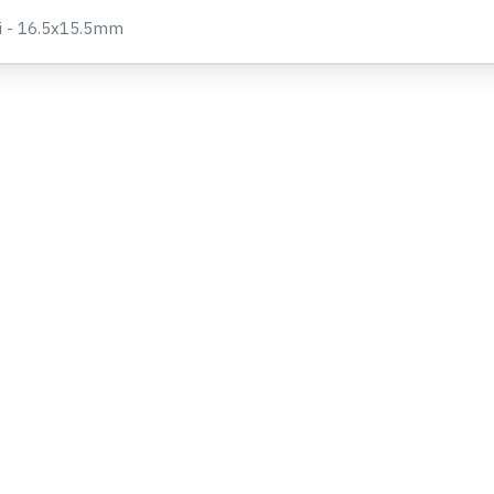
39,90 TL
si - 16.5x15.5mm
SEPETE EKLE
Hemen Al
Whatsapp Destek
STOKTA YOK
70mai Pro Plus A500S / A510 /
K
A200 Araç Kamerası İçin CPL
Filtre