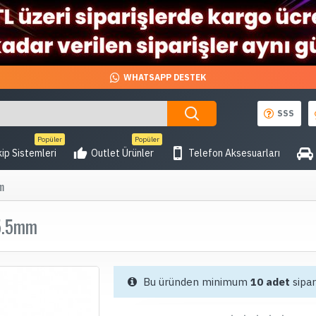
WHATSAPP DESTEK
SSS
Popüler
Popüler
ip Sistemleri
Outlet Ürünler
Telefon Aksesuarları
mm
15.5mm
Bu üründen minimum
10 adet
sipari