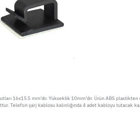
Omni İçin Park Modu Kablosu
K
UP03
1.779,90 TL
1.899,90 TL
SEPETE EKLE
Hemen Al
Whatsapp Destek
ST
ÇOK SATAN
yutları 16x15.5 mm'dir. Yükseklik 10mm'dir. Ürün ABS plastikten 
uttur. Telefon şarj kablosu kalınlığında 4 adet kabloyu tutacak k
Sigorta Sökme Aparatı
Ç