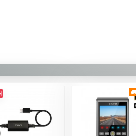
389,90 TL
Whatsapp Destek
N