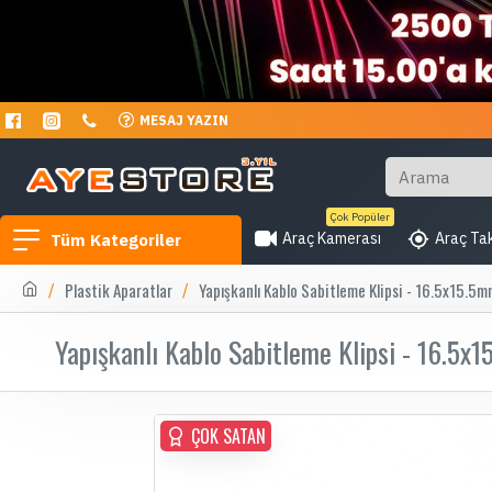
MESAJ YAZIN
Çok Popüler
Araç Kamerası
Araç Tak
Tüm Kategoriler
Plastik Aparatlar
Yapışkanlı Kablo Sabitleme Klipsi - 16.5x15.5
Yapışkanlı Kablo Sabitleme Klipsi - 16.5x
ÇOK SATAN