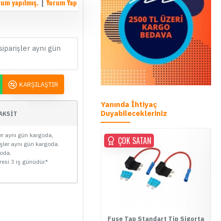
rum yapılmış.
|
Yorum Yap
siparişler aynı gün
KARŞILAŞTIR
Yanında İhtiyaç
Duyabilecekleriniz
AKSİT
ler aynı gün kargoda,
ÇOK SATAN
ÇOK SATAN
işler aynı gün kargoda.
goda.
resi 3 iş günüdür.*
se Tap Mini Tip Sigorta Kutusu
Fuse Tap Standart Tip Sigorta