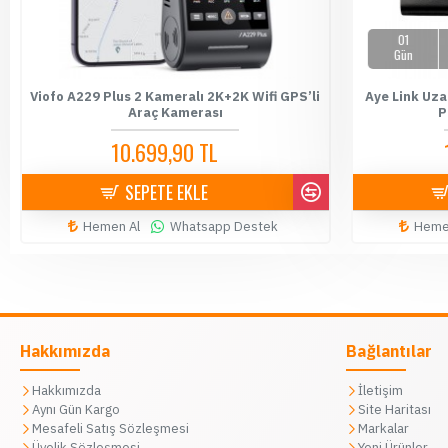
01
Gün
Viofo A229 Plus 2 Kameralı 2K+2K Wifi GPS’li
Aye Link Uza
Araç Kamerası
P
10.699,90 TL
10.900,00 TL
SEPETE EKLE
Hemen Al
Whatsapp Destek
Heme
Hakkımızda
Bağlantılar
Hakkımızda
İletişim
Aynı Gün Kargo
Site Haritası
Mesafeli Satış Sözleşmesi
Markalar
Üyelik Sözleşmesi
Yeni Ürünler