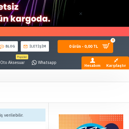
0
0 ürün - 0,00 TL
BLOG
İLETİŞİM
Popüler
Oto Aksesuar
Whatsapp
Hesabım
Karşılaştır
ş verilebilir.