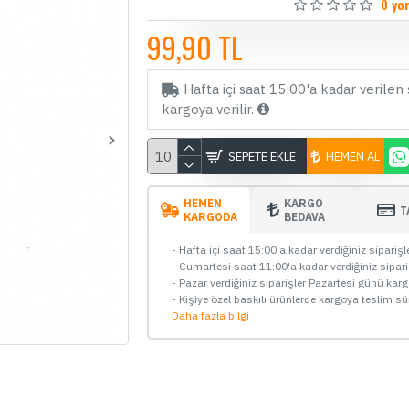
0 yo
99,90 TL
Hafta içi saat 15:00'a kadar verilen 
kargoya verilir.
SEPETE EKLE
HEMEN AL
HEMEN
KARGO
T
KARGODA
BEDAVA
- Hafta içi saat 15:00'a kadar verdiğiniz sipariş
ÇOK SATAN
- Cumartesi saat 11:00'a kadar verdiğiniz sipar
- Pazar verdiğiniz siparişler Pazartesi günü kar
- Kişiye özel baskılı ürünlerde kargoya teslim sü
Daha fazla bilgi
Fuse Tap Sigorta Kutusu Bağlantı
Fu