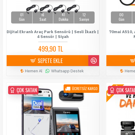
01
16
41
11
00
Gün
Saat
Dakika
Saniye
Gün
Dijital Ekranlı Araç Park Sensörü | Sesli İkazlı |
70mai A510, 
4 Sensör | Siyah
499,90 TL
589,90 TL
SEPETE EKLE
Hemen Al
Whatsapp Destek
Heme
YENİ
ÜCRETSİZ KARGO
ÇOK SATAN
ÇOK SATAN
ÇOK SATA