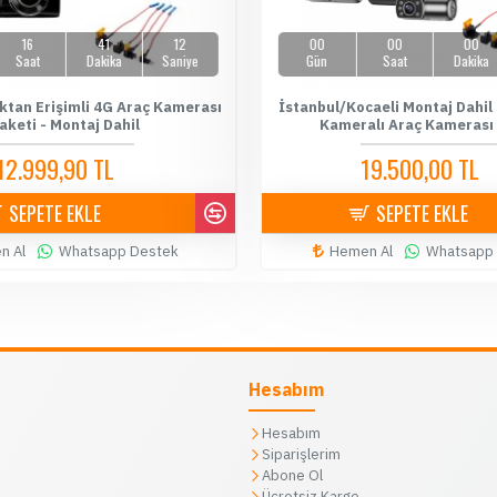
16
41
11
00
00
00
Saat
Dakika
Saniye
Gün
Saat
Dakika
ktan Erişimli 4G Araç Kamerası
İstanbul/Kocaeli Montaj Dahil
aketi - Montaj Dahil
Kameralı Araç Kamerası
12.999,90 TL
19.500,00 TL
14.500,00 TL
20.000,
SEPETE EKLE
SEPETE EKLE
n Al
Whatsapp Destek
Hemen Al
Whatsapp
Hesabım
Hesabım
Siparişlerim
Abone Ol
Ücretsiz Kargo