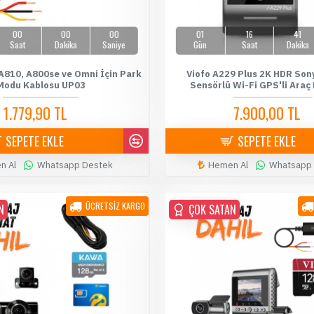
00
00
00
01
16
41
Saat
Dakika
Saniye
Gün
Saat
Dakika
A810, A800se ve Omni İçin Park
Viofo A229 Plus 2K HDR Sony
Modu Kablosu UP03
Sensörlü Wi-Fi GPS'li Araç
1.779,90 TL
7.900,00 TL
1.899,90 TL
8.199,00 TL
SEPETE EKLE
SEPETE EKLE
n Al
Whatsapp Destek
Hemen Al
Whatsapp
ÜCRETSİZ KARGO
N
ÇOK SATAN