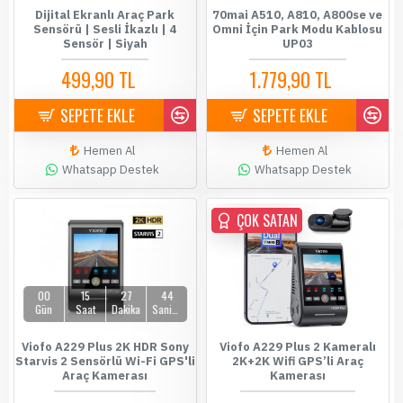
Dijital Ekranlı Araç Park
70mai A510, A810, A800se ve
Sensörü | Sesli İkazlı | 4
Omni İçin Park Modu Kablosu
Sensör | Siyah
UP03
499,90 TL
1.779,90 TL
589,90 TL
1.899,90 TL
SEPETE EKLE
SEPETE EKLE
Hemen Al
Hemen Al
Whatsapp Destek
Whatsapp Destek
ÇOK SATAN
ÇOK SATAN
00
15
27
44
Gün
Saat
Dakika
Saniye
Viofo A229 Plus 2K HDR Sony
Viofo A229 Plus 2 Kameralı
Starvis 2 Sensörlü Wi-Fi GPS'li
2K+2K Wifi GPS’li Araç
Araç Kamerası
Kamerası