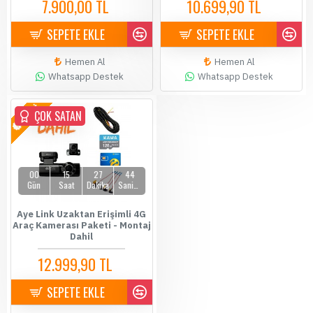
7.900,00 TL
10.699,90 TL
8.199,00 TL
10.900,00 TL
SEPETE EKLE
SEPETE EKLE
Hemen Al
Hemen Al
Whatsapp Destek
Whatsapp Destek
YENİ
ÇOK SATAN
00
15
27
44
Gün
Saat
Dakika
Saniye
Aye Link Uzaktan Erişimli 4G
Araç Kamerası Paketi - Montaj
Dahil
12.999,90 TL
14.500,00 TL
SEPETE EKLE