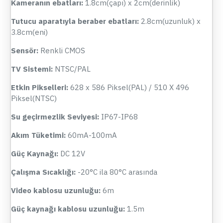
Kameranın ebatları:
1.8cm(çapı) x 2cm(derinlik)
Tutucu aparatıyla beraber ebatları:
2.8cm(uzunluk) x
3.8cm(eni)
Sensör:
Renkli CMOS
TV Sistemi:
NTSC/PAL
Etkin Pikselleri:
628 x 586 Piksel(PAL) / 510 X 496
Piksel(NTSC)
Su geçirmezlik Seviyesi:
IP67-IP68
Akım Tüketimi:
60mA-100mA
Güç Kaynağı:
DC 12V
Çalışma Sıcaklığı:
-20°C ila 80°C arasında
Video kablosu uzunluğu:
6m
Güç kaynağı kablosu uzunluğu:
1.5m