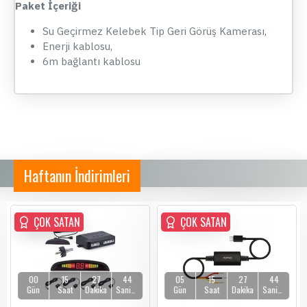
Paket İçeriği
Su Geçirmez Kelebek Tip Geri Görüş Kamerası,
Enerji kablosu,
6m bağlantı kablosu
Haftanın İndirimleri
ÇOK SATAN
ÇOK SATAN
ÇOK SATAN
00
15
27
44
05
15
27
44
Gün
Saat
Dakika
Saniye
Gün
Saat
Dakika
Saniye