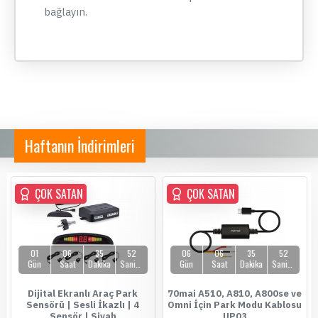
bağlayın.
Haftanın İndirimleri
ÇOK SATAN
ÇOK SATAN
ÇOK SATAN
01
06
35
52
06
06
35
52
Gün
Saat
Dakika
Saniye
Gün
Saat
Dakika
Saniye
Dijital Ekranlı Araç Park
70mai A510, A810, A800se ve
Sensörü | Sesli İkazlı | 4
Omni İçin Park Modu Kablosu
Sensör | Siyah
UP03