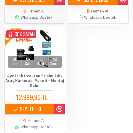
Hemen Al
Hemen Al
Whatsapp Destek
Whatsapp Destek
YENİ
ÇOK SATAN
01
06
35
52
Gün
Saat
Dakika
Saniye
Aye Link Uzaktan Erişimli 4G
Araç Kamerası Paketi - Montaj
Dahil
12.999,90 TL
14.500,00 TL
SEPETE EKLE
Hemen Al
Whatsapp Destek