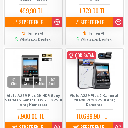
499,90 TL
1.779,90 TL
589,90 TL
1.899,90 TL
SEPETE EKLE
SEPETE EKLE
Hemen Al
Hemen Al
Whatsapp Destek
Whatsapp Destek
ÇOK SATAN
ÇOK SATAN
01
06
35
52
Gün
Saat
Dakika
Saniye
Viofo A229 Plus 2K HDR Sony
Viofo A229 Plus 2 Kameralı
Starvis 2 Sensörlü Wi-Fi GPS'li
2K+2K Wifi GPS’li Araç
Araç Kamerası
Kamerası
7.900,00 TL
10.699,90 TL
8.199,00 TL
10.900,00 TL
SEPETE EKLE
SEPETE EKLE