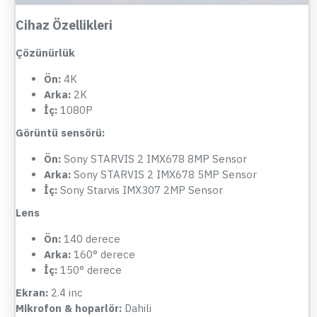
Cihaz Özellikleri
Çözünürlük
Ön:
4K
Arka:
2K
İç:
1080P
Görüntü sensörü:
Ön:
Sony STARVIS 2 IMX678 8MP Sensor
Arka:
Sony STARVIS 2 IMX678 5MP Sensor
İç:
Sony Starvis IMX307 2MP Sensor
Lens
Ön:
140 derece
Arka:
160° derece
İç:
150° derece
Ekran:
2.4 inc
Mikrofon & hoparlör:
Dahili