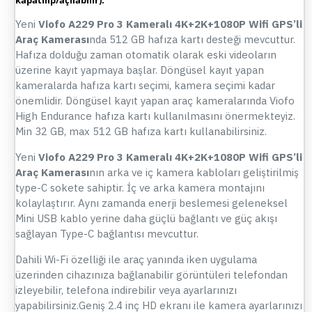
Yeni
Viofo A229 Pro 3 Kameralı 4K+2K+1080P Wifi GPS’li
Araç Kamerası
nda 512 GB hafıza kartı desteği mevcuttur.
Hafıza dolduğu zaman otomatik olarak eski videoların
üzerine kayıt yapmaya başlar. Döngüsel kayıt yapan
kameralarda hafıza kartı seçimi, kamera seçimi kadar
önemlidir. Döngüsel kayıt yapan araç kameralarında Viofo
High Endurance hafıza kartı kullanılmasını önermekteyiz.
Min 32 GB, max 512 GB hafıza kartı kullanabilirsiniz.
Yeni
Viofo A229 Pro 3 Kameralı 4K+2K+1080P Wifi GPS’li
Araç Kamerası
nın arka ve iç kamera kabloları geliştirilmiş
type-C sokete sahiptir. İç ve arka kamera montajını
kolaylaştırır. Aynı zamanda enerji beslemesi geleneksel
Mini USB kablo yerine daha güçlü bağlantı ve güç akışı
sağlayan Type-C bağlantısı mevcuttur.
Dahili Wi-Fi özelliği ile araç yanında iken uygulama
üzerinden cihazınıza bağlanabilir görüntüleri telefondan
izleyebilir, telefona indirebilir veya ayarlarınızı
yapabilirsiniz.Geniş 2.4 inç HD ekranı ile kamera ayarlarınızı