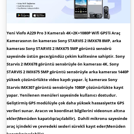
Yeni
Viofo A229 Pro 3 Kameralı 4K+2K+1080P Wifi GPS’li Araç
Kamerası
nın ön kamerası
Sony STARVIS 2 IMX678 8MP,
arka
kamerası
Sony STARVIS 2 IMX675 5MP
görüntü sensörü
sayesinde üstün gece/gündüz çekim kalitesine sahiptir.
Sony
Starvis 2 IMX678
görüntü sensörüyle ön kamerası 4K,
Sony
STARVIS 2 IMX675 5MP
görüntü sensörüyle arka kamerası 1440P
yüksek çözünürlükte video kaydı yapar. İç kamerası
Sony
Starvis IMX307
görüntü sensörüyle 1080P çözünürlükte kayıt
yapar. Yenilenen menüleri sayesinde kullanıcı dostudur.
Geliştirmiş GPS modülüyle çok daha yüksek hassasiyette GPS
verileri sunar. Aracın ve koordinat bilgilerini videonun altına
ekler(Menüden kapatılıp/açılabilir). Dahili mikronu sayesinde
araç içindeki ve çevredeki sesleri sürekli kayıt eder(Menüden
kapatılıp/açılabilir).