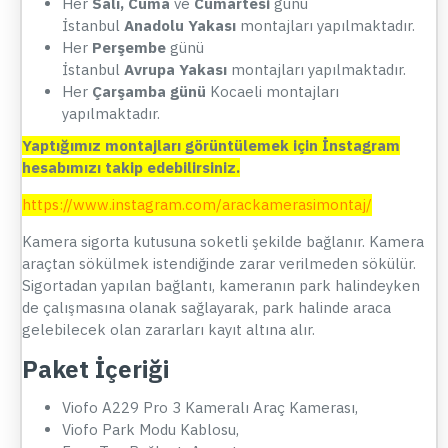
Her
Salı, Cuma
ve
Cumartesi
günü
İstanbul
Anadolu Yakası
montajları yapılmaktadır.
Her
Perşembe
günü
İstanbul
Avrupa Yakası
montajları yapılmaktadır.
Her
Çarşamba günü
Kocaeli montajları
yapılmaktadır.
Yaptığımız montajları görüntülemek için İnstagram
hesabımızı takip edebilirsiniz.
https://www.instagram.com/arackamerasimontaj/
Kamera sigorta kutusuna soketli şekilde bağlanır. Kamera
araçtan sökülmek istendiğinde zarar verilmeden sökülür.
Sigortadan yapılan bağlantı, kameranın park halindeyken
de çalışmasına olanak sağlayarak, park halinde araca
gelebilecek olan zararları kayıt altına alır.
Paket İçeriği
Viofo A229 Pro 3 Kameralı Araç Kamerası,
Viofo Park Modu Kablosu,