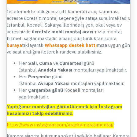
İncelemekte olduğunuz çift kameralı araç kamerası,
adreste ücretsiz montaj seçeneğiyle satışa sunulmaktadır.
İstanbul, Kocaeli, Sakarya illerinde iş yeri, okul veya ev
adresinizde
ücretsiz mobil montaj aracı
mızla montaj
hizmeti sağlanmaktadır. Sipariş oluşturduktan sonra
buraya
tıklayarak
Whatsapp destek hattı
mıza uygun gün
ve saat aralığını ileterek randevu alabilirsiniz.
Her
Salı, Cuma
ve
Cumartesi
günü
İstanbul
Anadolu Yakası
montajları yapılmaktadır.
Her
Perşembe
günü
İstanbul
Avrupa Yakası
montajları yapılmaktadır.
Her
Çarşamba günü
Kocaeli montajları
yapılmaktadır.
Yaptığımız montajları görüntülemek için İnstagram
hesabımızı takip edebilirsiniz.
https://www.instagram.com/arackamerasimontaj/
Kamera sigorta kutusuna soketli şekilde bağlanır. Kamera