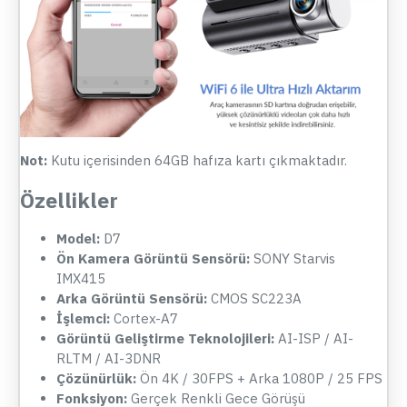
Not:
Kutu içerisinden 64GB hafıza kartı çıkmaktadır.
Özellikler
Model:
D7
Ön Kamera Görüntü Sensörü:
SONY Starvis
IMX415
Arka Görüntü Sensörü:
CMOS SC223A
İşlemci:
Cortex-A7
Görüntü Geliştirme Teknolojileri:
AI-ISP / AI-
RLTM / AI-3DNR
Çözünürlük:
Ön 4K / 30FPS + Arka 1080P / 25 FPS
Fonksiyon:
Gerçek Renkli Gece Görüşü