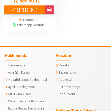
12.999,90 TL
14.500,00 TL
SEPETE EKLE
Hemen Al
Whatsapp Destek
Hakkımızda
Hesabım
Hakkımızda
Hesabım
Aynı Gün Kargo
Siparişlerim
Mesafeli Satış Sözleşmesi
Abone Ol
Üyelik Sözleşmesi
Ücretsiz Kargo
Gizlilik Koşulları
İade Talebi
Garanti ve İade Koşulları
Banka Hesap Numaraları
Mağaza/Depo Adresi