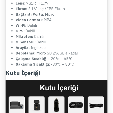
Lens:
7G1R , F1.79
Ekran:
3.16" inç / IPS Ekran
Bağlantı Portu:
Micro
Video Formatı:
MP4
Wi-Fi:
Dahili
GPS:
Dahili
Mikrofon:
Dahili
G Sensörü:
Dahili
Arayüz:
İngilizce
Depolama:
Micro SD 256GB’a kadar
Çalışma Sıcaklığı:
-20°c – 65°C
Saklama Sıcaklığı:
-30°c – 80°C
Kutu İçeriği