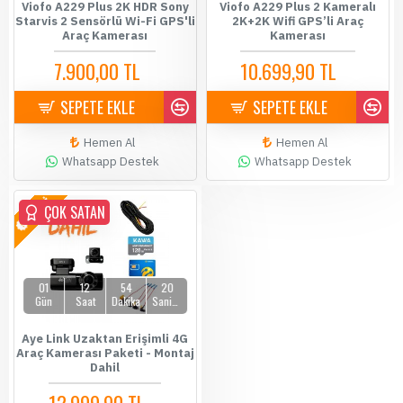
Viofo A229 Plus 2K HDR Sony
Viofo A229 Plus 2 Kameralı
Starvis 2 Sensörlü Wi-Fi GPS'li
2K+2K Wifi GPS’li Araç
Araç Kamerası
Kamerası
7.900,00 TL
10.699,90 TL
8.199,00 TL
10.900,00 TL
SEPETE EKLE
SEPETE EKLE
Hemen Al
Hemen Al
Whatsapp Destek
Whatsapp Destek
YENİ
ÇOK SATAN
01
12
54
19
Gün
Saat
Dakika
Saniye
Aye Link Uzaktan Erişimli 4G
Araç Kamerası Paketi - Montaj
Dahil