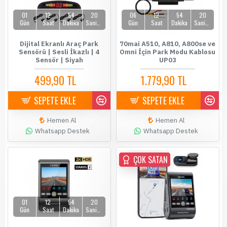
01
12
54
19
06
12
54
19
Gün
Saat
Dakika
Saniye
Gün
Saat
Dakika
Saniye
Dijital Ekranlı Araç Park
70mai A510, A810, A800se ve
Sensörü | Sesli İkazlı | 4
Omni İçin Park Modu Kablosu
Sensör | Siyah
UP03
499,90 TL
1.779,90 TL
589,90 TL
1.899,90 TL
SEPETE EKLE
SEPETE EKLE
Hemen Al
Hemen Al
Whatsapp Destek
Whatsapp Destek
ÇOK SATAN
ÇOK SATAN
01
12
54
19
Gün
Saat
Dakika
Saniye