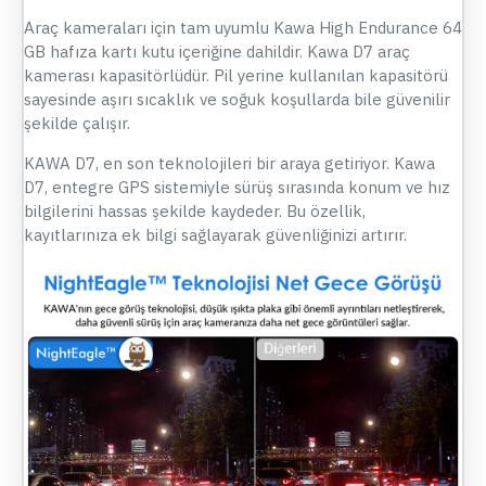
Araç kameraları için tam uyumlu Kawa High Endurance 64
GB hafıza kartı kutu içeriğine dahildir. Kawa D7 araç
kamerası kapasitörlüdür. Pil yerine kullanılan kapasitörü
sayesinde aşırı sıcaklık ve soğuk koşullarda bile güvenilir
şekilde çalışır.
KAWA D7, en son teknolojileri bir araya getiriyor.
Kawa
D7, entegre GPS sistemiyle sürüş sırasında konum ve hız
bilgilerini hassas şekilde kaydeder. Bu özellik,
kayıtlarınıza ek bilgi sağlayarak güvenliğinizi artırır.