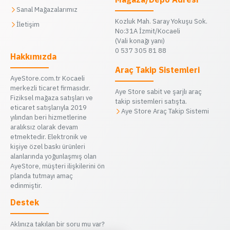
Sanal Mağazalarımız
Kozluk Mah. Saray Yokuşu Sok.
İletişim
No:31A İzmit/Kocaeli
(Vali konağı yanı)
0 537 305 81 88
Hakkımızda
Araç Takip Sistemleri
AyeStore.com.tr Kocaeli
merkezli ticaret firmasıdır.
Aye Store sabit ve şarjlı araç
Fiziksel mağaza satışları ve
takip sistemleri satışta.
eticaret satışlarıyla 2019
Aye Store Araç Takip Sistemi
yılından beri hizmetlerine
aralıksız olarak devam
etmektedir. Elektronik ve
kişiye özel baskı ürünleri
alanlarında yoğunlaşmış olan
AyeStore, müşteri ilişkilerini ön
planda tutmayı amaç
edinmiştir.
Destek
Aklınıza takılan bir soru mu var?