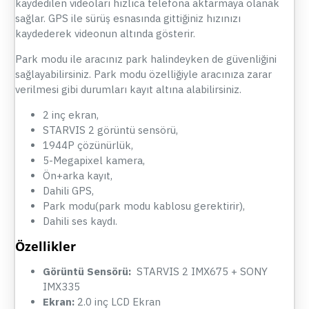
kaydedilen videoları hızlıca telefona aktarmaya olanak
sağlar. GPS ile sürüş esnasında gittiğiniz hızınızı
kaydederek videonun altında gösterir.
Park modu ile aracınız park halindeyken de güvenliğini
sağlayabilirsiniz. Park modu özelliğiyle aracınıza zarar
verilmesi gibi durumları kayıt altına alabilirsiniz.
2 inç ekran,
STARVIS 2 görüntü sensörü,
1944P çözünürlük,
5-Megapixel kamera,
Ön+arka kayıt,
Dahili GPS,
Park modu(park modu kablosu gerektirir),
Dahili ses kaydı.
Özellikler
Görüntü Sensörü:
STARVIS 2 IMX675 + SONY
IMX335
Ekran:
2.0 inç LCD Ekran