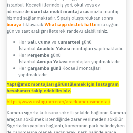
İstanbul, Kocaeli illerinde iş yeri, okul veya ev
adresinizde
ücretsiz mobil montaj aracı
mızla montaj
hizmeti sağlanmaktadır. Sipariş oluşturduktan sonra
buraya
tıklayarak
Whatsapp destek hattı
mıza uygun
gün ve saat aralığını ileterek randevu alabilirsiniz.
Her
Salı, Cuma
ve
Cumartesi
günü
İstanbul
Anadolu Yakası
montajları yapılmaktadır.
Her
Perşembe
günü
İstanbul
Avrupa Yakası
montajları yapılmaktadır.
Her
Çarşamba günü
Kocaeli montajları
yapılmaktadır.
Yaptığımız montajları görüntülemek için İnstagram
hesabımızı takip edebilirsiniz.
https://www.instagram.com/arackamerasimontaj/
Kamera sigorta kutusuna soketli şekilde bağlanır. Kamera
araçtan sökülmek istendiğinde zarar verilmeden sökülür.
Sigortadan yapılan bağlantı, kameranın park halindeyken
de çalışmasına olanak sağlayarak, park halinde araca