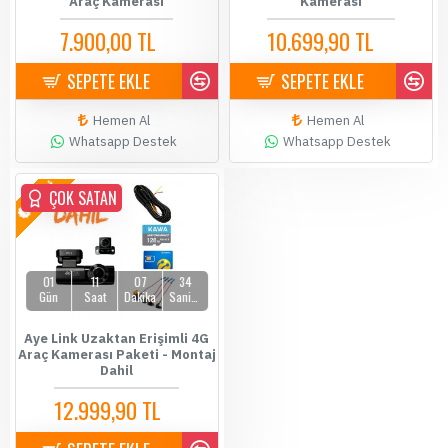
Araç Kamerası
Kamerası
7.900,00 TL
10.699,90 TL
8.199,00 TL
10.900,00 TL
SEPETE EKLE
SEPETE EKLE
Hemen Al
Hemen Al
Whatsapp Destek
Whatsapp Destek
YENİ
ÇOK SATAN
01
11
07
34
Gün
Saat
Dakika
Saniye
Aye Link Uzaktan Erişimli 4G
Araç Kamerası Paketi - Montaj
Dahil
12.999,90 TL
14.500,00 TL