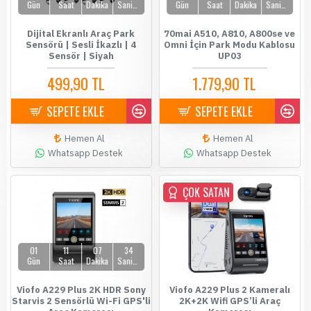
Gün
Saat
Dakika
Saniye
Gün
Saat
Dakika
Saniye
Dijital Ekranlı Araç Park
70mai A510, A810, A800se ve
Sensörü | Sesli İkazlı | 4
Omni İçin Park Modu Kablosu
Sensör | Siyah
UP03
499,90 TL
1.779,90 TL
589,90 TL
1.899,90 TL
SEPETE EKLE
SEPETE EKLE
Hemen Al
Hemen Al
Whatsapp Destek
Whatsapp Destek
ÇOK SATAN
ÇOK SATAN
01
11
07
34
Gün
Saat
Dakika
Saniye
Viofo A229 Plus 2K HDR Sony
Viofo A229 Plus 2 Kameralı
Starvis 2 Sensörlü Wi-Fi GPS'li
2K+2K Wifi GPS’li Araç