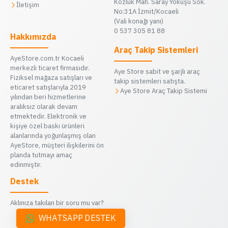
Kozluk Mah. Saray Yokuşu Sok.
İletişim
No:31A İzmit/Kocaeli
(Vali konağı yanı)
0 537 305 81 88
Hakkımızda
Araç Takip Sistemleri
AyeStore.com.tr Kocaeli
merkezli ticaret firmasıdır.
Aye Store sabit ve şarjlı araç
Fiziksel mağaza satışları ve
takip sistemleri satışta.
eticaret satışlarıyla 2019
Aye Store Araç Takip Sistemi
yılından beri hizmetlerine
aralıksız olarak devam
etmektedir. Elektronik ve
kişiye özel baskı ürünleri
alanlarında yoğunlaşmış olan
AyeStore, müşteri ilişkilerini ön
planda tutmayı amaç
edinmiştir.
Destek
Aklınıza takılan bir soru mu var?
WHATSAPP DESTEK