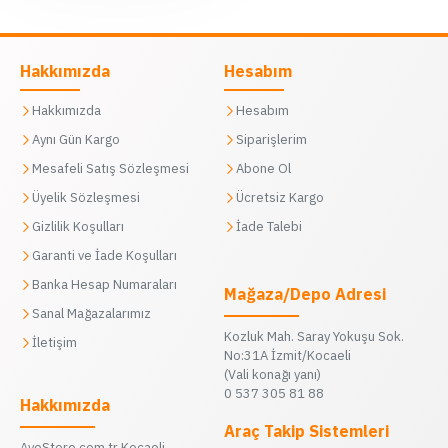
Hakkımızda
Hesabım
Hakkımızda
Hesabım
Aynı Gün Kargo
Siparişlerim
Mesafeli Satış Sözleşmesi
Abone Ol
Üyelik Sözleşmesi
Ücretsiz Kargo
Gizlilik Koşulları
İade Talebi
Garanti ve İade Koşulları
Banka Hesap Numaraları
Mağaza/Depo Adresi
Sanal Mağazalarımız
Kozluk Mah. Saray Yokuşu Sok.
İletişim
No:31A İzmit/Kocaeli
(Vali konağı yanı)
0 537 305 81 88
Hakkımızda
Araç Takip Sistemleri
AyeStore.com.tr Kocaeli