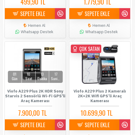
499,90 TL
1.779,90 TL
589,90 TL
1.899,90 TL
SEPETE EKLE
SEPETE EKLE
Hemen Al
Hemen Al
Whatsapp Destek
Whatsapp Destek
ÇOK SATAN
ÇOK SATAN
01
10
13
17
Gün
Saat
Dakika
Saniye
Viofo A229 Plus 2K HDR Sony
Viofo A229 Plus 2 Kameralı
Starvis 2 Sensörlü Wi-Fi GPS'li
2K+2K Wifi GPS’li Araç
Araç Kamerası
Kamerası
7.900,00 TL
10.699,90 TL
8.199,00 TL
10.900,00 TL
SEPETE EKLE
SEPETE EKLE