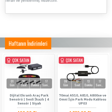
ferah ve yenilenmiş hissettirir.
Haftanın İndirimleri
ÇOK SATAN
ÇOK SATAN
ÇOK SATAN
01
10
13
17
06
10
13
17
Gün
Saat
Dakika
Saniye
Gün
Saat
Dakika
Saniye
Dijital Ekranlı Araç Park
70mai A510, A810, A800se ve
Sensörü | Sesli İkazlı | 4
Omni İçin Park Modu Kablosu
Sensör | Siyah
UP03