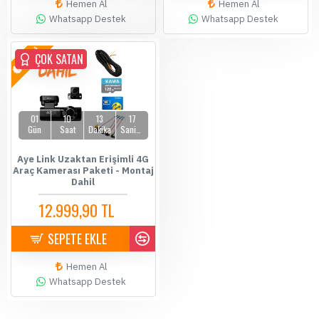
Hemen Al
Hemen Al
Whatsapp Destek
Whatsapp Destek
YENİ
ÇOK SATAN
01
10
13
17
Gün
Saat
Dakika
Saniye
Aye Link Uzaktan Erişimli 4G
Araç Kamerası Paketi - Montaj
Dahil
12.999,90 TL
14.500,00 TL
SEPETE EKLE
Hemen Al
Whatsapp Destek