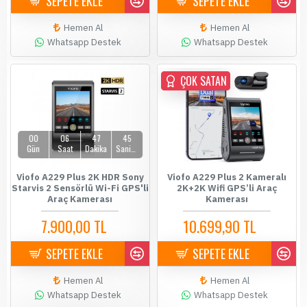
SEPETE EKLE
SEPETE EKLE
Hemen Al
Hemen Al
Whatsapp Destek
Whatsapp Destek
ÇOK SATAN
ÇOK SATAN
00
06
47
45
Gün
Saat
Dakika
Saniye
Viofo A229 Plus 2K HDR Sony
Viofo A229 Plus 2 Kameralı
Starvis 2 Sensörlü Wi-Fi GPS'li
2K+2K Wifi GPS’li Araç
Araç Kamerası
Kamerası
7.900,00 TL
10.699,90 TL
8.199,00 TL
10.900,00 TL
SEPETE EKLE
SEPETE EKLE
Hemen Al
Hemen Al
Whatsapp Destek
Whatsapp Destek