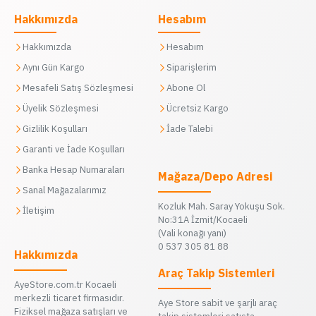
Hakkımızda
Hesabım
Hakkımızda
Hesabım
Aynı Gün Kargo
Siparişlerim
Mesafeli Satış Sözleşmesi
Abone Ol
Üyelik Sözleşmesi
Ücretsiz Kargo
Gizlilik Koşulları
İade Talebi
Garanti ve İade Koşulları
Banka Hesap Numaraları
Mağaza/Depo Adresi
Sanal Mağazalarımız
Kozluk Mah. Saray Yokuşu Sok.
İletişim
No:31A İzmit/Kocaeli
(Vali konağı yanı)
0 537 305 81 88
Hakkımızda
Araç Takip Sistemleri
AyeStore.com.tr Kocaeli
merkezli ticaret firmasıdır.
Aye Store sabit ve şarjlı araç
Fiziksel mağaza satışları ve