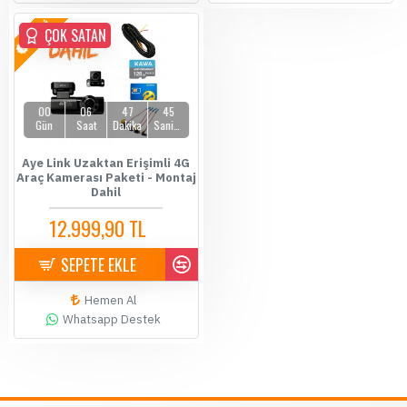
YENİ
ÇOK SATAN
00
06
47
45
Gün
Saat
Dakika
Saniye
Aye Link Uzaktan Erişimli 4G
Araç Kamerası Paketi - Montaj
Dahil
12.999,90 TL
14.500,00 TL
SEPETE EKLE
Hemen Al
Whatsapp Destek