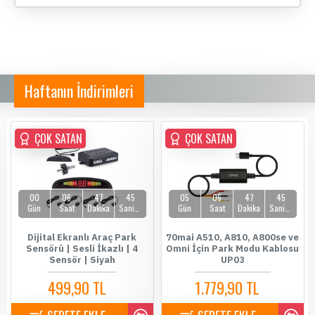
Haftanın İndirimleri
ÇOK SATAN
ÇOK SATAN
ÇOK SATAN
00
06
47
45
05
06
47
45
Gün
Saat
Dakika
Saniye
Gün
Saat
Dakika
Saniye
Dijital Ekranlı Araç Park
70mai A510, A810, A800se ve
Sensörü | Sesli İkazlı | 4
Omni İçin Park Modu Kablosu
Sensör | Siyah
UP03
499,90 TL
1.779,90 TL
589,90 TL
1.899,90 TL