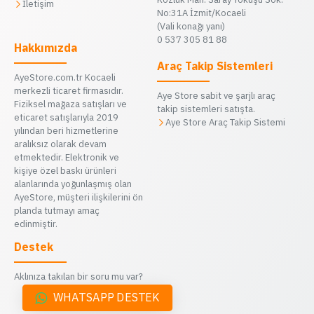
İletişim
No:31A İzmit/Kocaeli
(Vali konağı yanı)
0 537 305 81 88
Hakkımızda
Araç Takip Sistemleri
AyeStore.com.tr Kocaeli
merkezli ticaret firmasıdır.
Aye Store sabit ve şarjlı araç
Fiziksel mağaza satışları ve
takip sistemleri satışta.
eticaret satışlarıyla 2019
Aye Store Araç Takip Sistemi
yılından beri hizmetlerine
aralıksız olarak devam
etmektedir. Elektronik ve
kişiye özel baskı ürünleri
alanlarında yoğunlaşmış olan
AyeStore, müşteri ilişkilerini ön
planda tutmayı amaç
edinmiştir.
Destek
Aklınıza takılan bir soru mu var?
WHATSAPP DESTEK