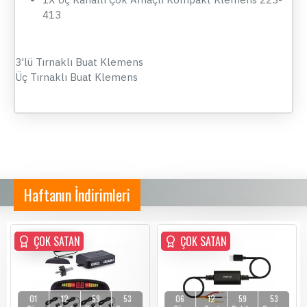
413
3'lü Tırnaklı Buat Klemens
Üç Tırnaklı Buat Klemens
Haftanın İndirimleri
ÇOK SATAN
ÇOK SATAN
ÇOK SATAN
01
12
59
53
06
12
59
53