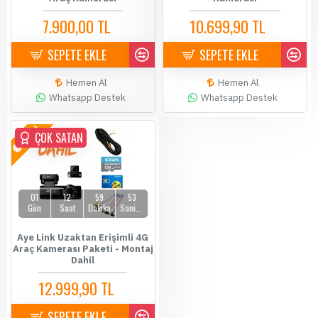
7.900,00 TL
10.699,90 TL
8.199,00 TL
10.900,00 TL
SEPETE EKLE
SEPETE EKLE
Hemen Al
Hemen Al
Whatsapp Destek
Whatsapp Destek
YENİ
ÇOK SATAN
01
12
59
53
Gün
Saat
Dakika
Saniye
Aye Link Uzaktan Erişimli 4G
Araç Kamerası Paketi - Montaj
Dahil
12.999,90 TL
14.500,00 TL
SEPETE EKLE