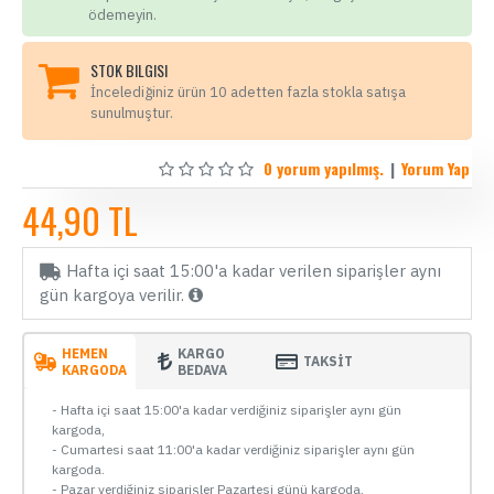
ödemeyin.
STOK BILGISI
İncelediğiniz ürün 10 adetten fazla stokla satışa
sunulmuştur.
0 yorum yapılmış.
|
Yorum Yap
44,90 TL
Hafta içi saat 15:00'a kadar verilen siparişler aynı
gün kargoya verilir.
HEMEN
KARGO
TAKSİT
KARGODA
BEDAVA
- Hafta içi saat 15:00'a kadar verdiğiniz siparişler aynı gün
kargoda,
- Cumartesi saat 11:00'a kadar verdiğiniz siparişler aynı gün
kargoda.
- Pazar verdiğiniz siparişler Pazartesi günü kargoda.