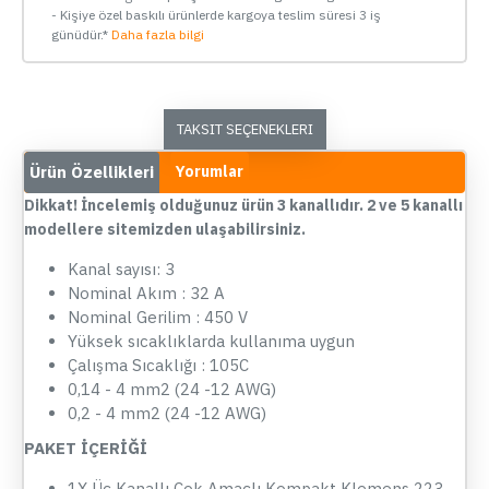
- Kişiye özel baskılı ürünlerde kargoya teslim süresi 3 iş
günüdür.*
Daha fazla bilgi
TAKSIT SEÇENEKLERI
Ürün Özellikleri
Yorumlar
Dikkat! İncelemiş olduğunuz ürün 3 kanallıdır. 2 ve 5 kanallı
modellere sitemizden ulaşabilirsiniz.
Kanal sayısı: 3
Nominal Akım : 32 A
Nominal Gerilim : 450 V
Yüksek sıcaklıklarda kullanıma uygun
Çalışma Sıcaklığı : 105C
0,14 - 4 mm2 (24 -12 AWG)
0,2 - 4 mm2 (24 -12 AWG)
PAKET İÇERİĞİ
1X Üç Kanallı Çok Amaçlı Kompakt Klemens 223-