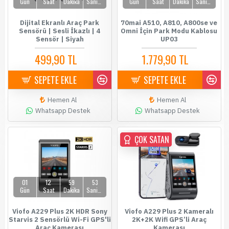
Gün
Saat
Dakika
Saniye
Gün
Saat
Dakika
Saniye
Dijital Ekranlı Araç Park
70mai A510, A810, A800se ve
Sensörü | Sesli İkazlı | 4
Omni İçin Park Modu Kablosu
Sensör | Siyah
UP03
499,90 TL
1.779,90 TL
589,90 TL
1.899,90 TL
SEPETE EKLE
SEPETE EKLE
Hemen Al
Hemen Al
Whatsapp Destek
Whatsapp Destek
ÇOK SATAN
ÇOK SATAN
01
12
59
53
Gün
Saat
Dakika
Saniye
Viofo A229 Plus 2K HDR Sony
Viofo A229 Plus 2 Kameralı
Starvis 2 Sensörlü Wi-Fi GPS'li
2K+2K Wifi GPS’li Araç
Araç Kamerası
Kamerası