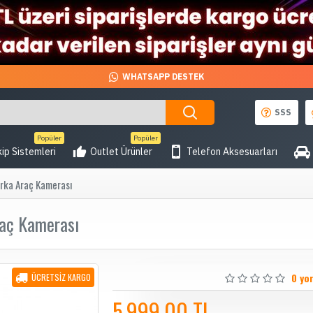
WHATSAPP DESTEK
SSS
Popüler
Popüler
ip Sistemleri
Outlet Ürünler
Telefon Aksesuarları
ka Araç Kamerası
aç Kamerası
0 yo
ÜCRETSİZ KARGO
5.999,00 TL