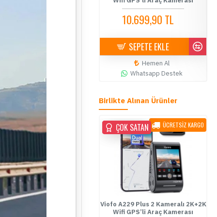
eti - Montaj Dahil
Wifi GPS’li Araç Kamerası
Starvis 2 Sen
Araç
9,90 TL
10.699,90 TL
14.500,00 TL
10.900,00 TL
7.90
TE EKLE
SEPETE EKLE
SEPE
emen Al
Hemen Al
H
sapp Destek
Whatsapp Destek
What
Birlikte Alınan Ürünler
ÜCRETSİZ KARGO
ÇOK SATAN
ÇOK SATAN
Viofo A229 Plus 2 Kameralı 2K+2K
Wifi GPS’li Araç Kamerası