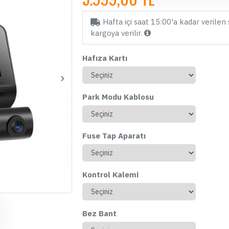
Hafta içi saat 15:00'a kadar verilen 
kargoya verilir.
Hafıza Kartı
Park Modu Kablosu
Fuse Tap Aparatı
STOKTA YOK
ÜCRETSİZ KARGO
ÇOK SATAN
ÇOK SATAN
Kontrol Kalemi
Bez Bant
Kawa D11 Çift Kameralı
Viofo A119 Mini-2