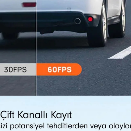
STOKTA YOK
Ç
70mai Pro Plus A500S / A510 /
Kabl
A200 Araç Kamerası İçin CPL
Alm
Filtre