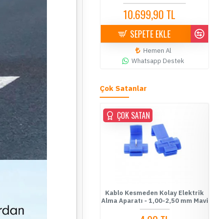
10.699,90 TL
10.900,00 TL
SEPETE EKLE
Hemen Al
Whatsapp Destek
Çok Satanlar
OK SATAN
ÇOK SATAN
Ç
o Kesmeden Kolay Elektrik
Kablo Kesmeden Kolay Elektrik
Fuse 
a Aparatı - 0,5-1,00 mm
Alma Aparatı - 1,00-2,50 mm Mavi
Ba
Kırmızı