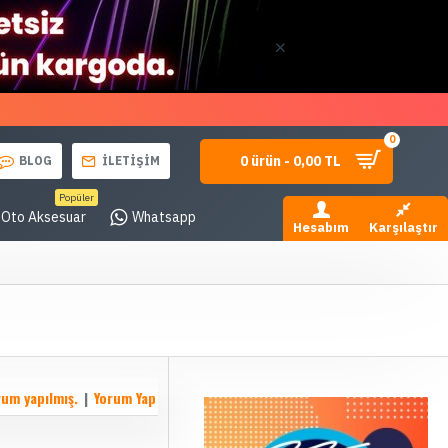
0
0 ürün - 0,00 TL
BLOG
İLETİŞİM
Popüler
Oto Aksesuar
Whatsapp
Hesabım
Karşılaştır
rum yapılmış.
|
Yorum Yap