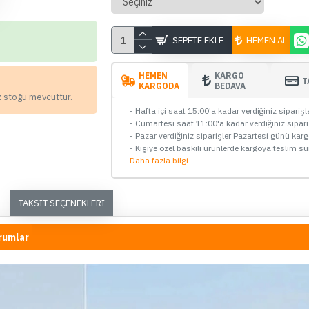
4K+1080P 64GB High Endurance
GPS'li Araç 
Hafızalı Araç Kamerası
6.299,9
SEPETE EKLE
HEMEN AL
9.000,00 TL
SEPETE EKLE
HEMEN
KARGO
T
KARGODA
BEDAVA
z stoğu mevcuttur.
Hemen Al
- Hafta içi saat 15:00'a kadar verdiğiniz sipariş
Whatsapp Destek
Whatsapp 
- Cumartesi saat 11:00'a kadar verdiğiniz sipar
- Pazar verdiğiniz siparişler Pazartesi günü kar
- Kişiye özel baskılı ürünlerde kargoya teslim sü
Daha fazla bilgi
YENİ
ÇOK SATAN
ÇOK SATA
TAKSIT SEÇENEKLERI
rumlar
05
12
53
44
00
12
Gün
Saat
Dakika
Saniye
Gün
Saa
70mai A510, A810, A800se ve
Aye Link Uzakt