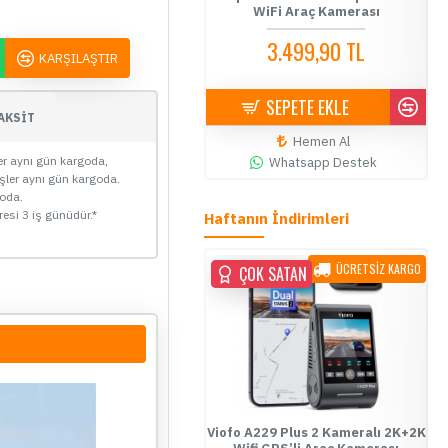
Kamerası
WiFi Araç Kamerası
WiFi Araç K
0 TL
3.499,90 TL
4.349,0
KARŞILAŞTIR
SEPETE EKLE
SEPETE EK
AKSİT
Hemen Al
Hemen 
ler aynı gün kargoda,
Destek
Whatsapp Destek
Whatsapp 
işler aynı gün kargoda.
goda.
resi 3 iş günüdür.*
Haftanın İndirimleri
ÜCRETSİZ KARGO
ÜCRETSİZ KARGO
N
ÇOK SATAN
ÇOK SATAN
53
44
00
12
t
Dakika
Saniye
Gün
Saa
an Erişimli 4G Araç
Viofo A229 Plus 2 Kameralı 2K+2K
Viofo A229 