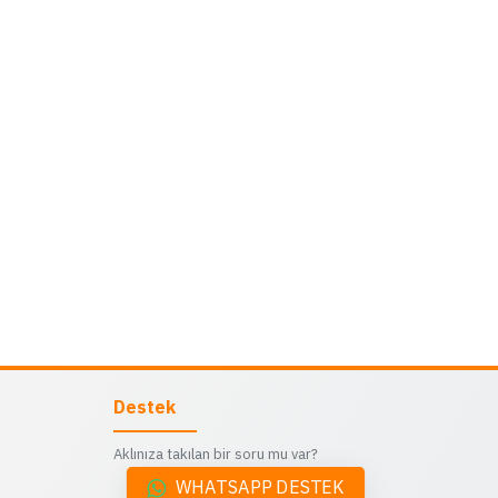
Destek
Aklınıza takılan bir soru mu var?
WHATSAPP DESTEK