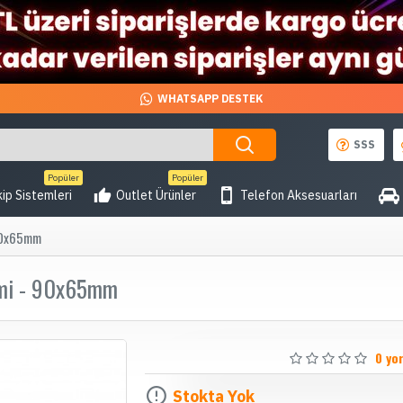
WHATSAPP DESTEK
SSS
Popüler
Popüler
ip Sistemleri
Outlet Ürünler
Telefon Aksesuarları
 90x65mm
ilmi - 90x65mm
0 yo
Stokta Yok