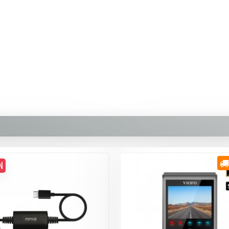
389,90 TL
Whatsapp Destek
N