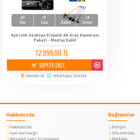
00
19
16
23
Gün
Saat
Dakika
Saniye
Aye Link Uzaktan Erişimli 4G Araç Kamerası
Paketi - Montaj Dahil
12.999,90 TL
14.500,00 TL
SEPETE EKLE
Hemen Al
Whatsapp Destek
Hakkımızda
Bağlantılar
Hakkımızda
İletişim
Aynı Gün Kargo
Site Haritası
Mesafeli Satış Sözleşmesi
Markalar