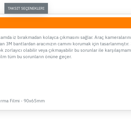
Modu Akü Bağlantı Kablosu - HK5
K
TAKSIT SEÇENEKLERI
949,90 TL
SEPETE EKLE
camda iz bırakmadan kolayca çıkmasını sağlar. Araç kameraların
Hemen Al
an 3M bantlardan aracınızın camını korumak için tasarlanmıştır.
Whatsapp Destek
k zorlayıcı olabilir veya çıkmayabilir bu sorunlar ile karşılaşma
 film tüm bu sorunların önüne geçer.
ÇOK SATAN
ştırma Filmi - 90x65mm
05
19
16
23
Gün
Saat
Dakika
Saniye
70mai A510, A810, A800se ve
Ay