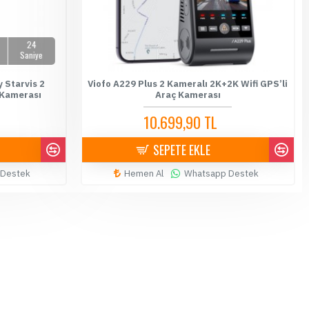
23
Saniye
 Starvis 2
Viofo A229 Plus 2 Kameralı 2K+2K Wifi GPS’li
 Kamerası
Araç Kamerası
10.699,90 TL
10.900,00 TL
SEPETE EKLE
 Destek
Hemen Al
Whatsapp Destek