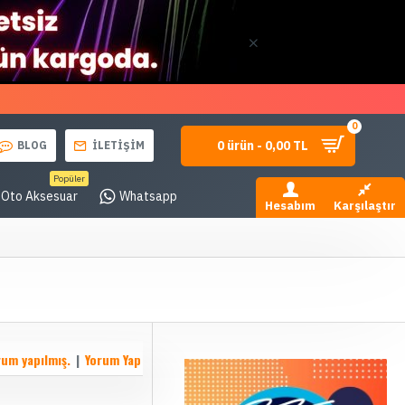
0
0 ürün - 0,00 TL
BLOG
İLETİŞİM
Popüler
Oto Aksesuar
Whatsapp
Hesabım
Karşılaştır
rum yapılmış.
|
Yorum Yap