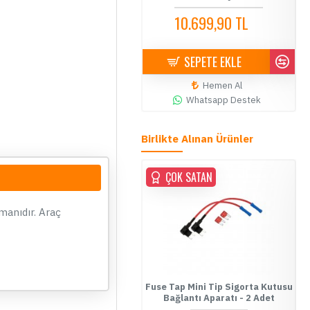
12.999,90 TL
10.699,90 TL
14.500,00 TL
10.900,00 TL
SEPETE EKLE
SEPETE EKLE
Hemen Al
Hemen Al
Whatsapp Destek
Whatsapp Destek
Birlikte Alınan Ürünler
ÇOK SATAN
ÇOK SATAN
manıdır. Araç
ablo Kesmeden Kolay Elektrik
Fuse Tap Mini Tip Sigorta Kutusu
Alma Aparatı - 0,5-1,00 mm
Bağlantı Aparatı - 2 Adet
Kırmızı