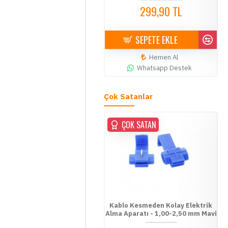
299,90 TL
4,90 TL
SEPETE EKLE
SEPETE EKLE
Hemen Al
Hemen Al
Whatsapp Destek
Whatsapp Destek
Çok Satanlar
ÇOK SATAN
ÇOK SATAN
ablo Kesmeden Kolay Elektrik
Kablo Kesmeden Kolay Elektrik
Fu
Alma Aparatı - 0,5-1,00 mm
Alma Aparatı - 1,00-2,50 mm Mavi
Kırmızı