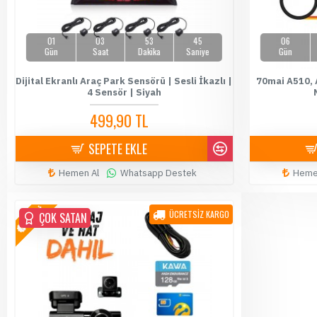
01
03
53
44
06
Gün
Saat
Dakika
Saniye
Gün
Dijital Ekranlı Araç Park Sensörü | Sesli İkazlı |
70mai A510, 
4 Sensör | Siyah
499,90 TL
589,90 TL
SEPETE EKLE
Hemen Al
Whatsapp Destek
Heme
YENİ
ÜCRETSİZ KARGO
ÇOK SATAN