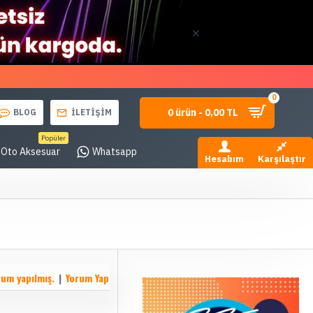
0
0 ürün - 0,00 TL
BLOG
İLETİŞİM
Popüler
Oto Aksesuar
Whatsapp
Hesabım
Karşılaştır
rum yapılmış.
|
Yorum Yap