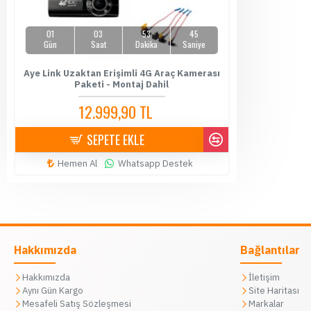
01
03
53
44
Gün
Saat
Dakika
Saniye
Aye Link Uzaktan Erişimli 4G Araç Kamerası
Paketi - Montaj Dahil
12.999,90 TL
14.500,00 TL
SEPETE EKLE
Hemen Al
Whatsapp Destek
Hakkımızda
Bağlantılar
Hakkımızda
İletişim
Aynı Gün Kargo
Site Haritası
Mesafeli Satış Sözleşmesi
Markalar