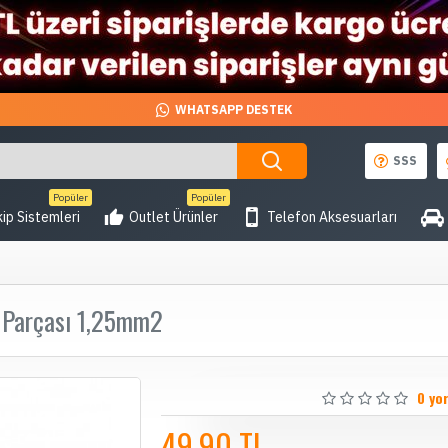
WHATSAPP DESTEK
SSS
Popüler
Popüler
ip Sistemleri
Outlet Ürünler
Telefon Aksesuarları
 Parçası 1,25mm2
0 yo
49,90 TL