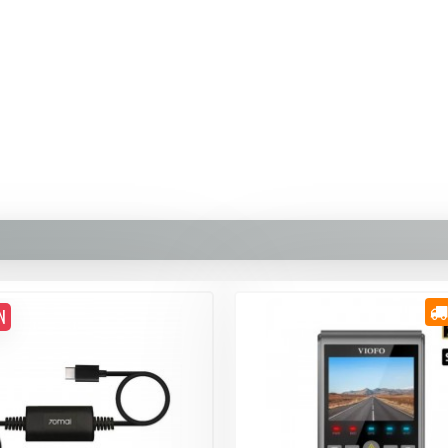
389,90 TL
Whatsapp Destek
N