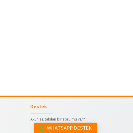
Destek
Aklınıza takılan bir soru mu var?
WHATSAPP DESTEK