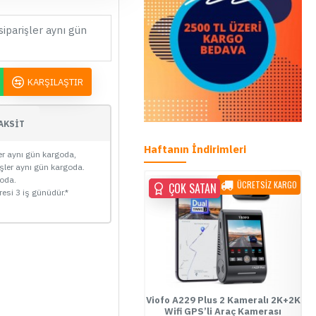
siparişler aynı gün
KARŞILAŞTIR
AKSİT
Haftanın İndirimleri
ler aynı gün kargoda,
işler aynı gün kargoda.
goda.
YENİ
ÜCRETSİZ KARGO
ÜCRETSİZ KARGO
ÇOK SATAN
ÇOK SATAN
ÇOK SATAN
resi 3 iş günüdür.*
01
03
53
44
Gün
Saat
Dakika
Saniye
e Link Uzaktan Erişimli 4G Araç
Viofo A229 Plus 2 Kameralı 2K+2K
amerası Paketi - Montaj Dahil
Wifi GPS’li Araç Kamerası
S