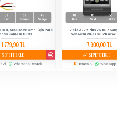
03
53
44
01
03
53
Saat
Dakika
Saniye
Gün
Saat
Dakika
A810, A800se ve Omni İçin Park
Viofo A229 Plus 2K HDR Sony
Modu Kablosu UP03
Sensörlü Wi-Fi GPS'li Araç
1.779,90 TL
7.900,00 TL
1.899,90 TL
8.199,00 TL
SEPETE EKLE
SEPETE EKLE
n Al
Whatsapp Destek
Hemen Al
Whatsapp