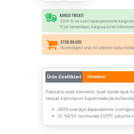
KARGO FIRSATI
2500 TL ve üzeri siparişlerinizde kargo b
TL'ye tamamlayın, kargoya ücret ödemeyin
STOK BILGISI
İncelediğiniz ürün 10 adetten fazla stokl
Ürün Özellikleri
Yorumlar
Yüksüklü buat klemens, buat içinde açık k
tesisat kablolarını kapatmada da kullanılab
300V enerjiye dayanabilme özelliğine 
UL 94/V2 normunda 105°C çalışma sı