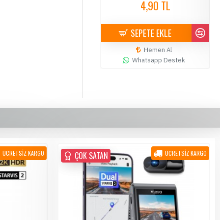
4,90 TL
4,90 TL
SEPETE EKLE
SEPETE EKLE
Hemen Al
Hemen Al
Whatsapp Destek
Whatsapp Destek
ÜCRETSİZ KARGO
ÜCRETSİZ KARGO
ÇOK SATAN
ÇOK SATAN