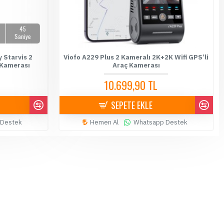
44
Saniye
 Starvis 2
Viofo A229 Plus 2 Kameralı 2K+2K Wifi GPS’li
 Kamerası
Araç Kamerası
10.699,90 TL
10.900,00 TL
SEPETE EKLE
 Destek
Hemen Al
Whatsapp Destek