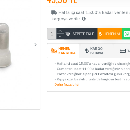
Hafta içi saat 15:00'a kadar verilen 
kargoya verilir.
SEPETE EKLE
HEMEN AL
HEMEN
KARGO
T
KARGODA
BEDAVA
- Hafta içi saat 15:00'a kadar verdiğiniz sipariş
- Cumartesi saat 11:00'a kadar verdiğiniz sipar
- Pazar verdiğiniz siparişler Pazartesi günü kar
ÇOK SATAN
- Kişiye özel baskılı ürünlerde kargoya teslim sü
Daha fazla bilgi
06
03
53
44
Gün
Saat
Dakika
Saniye
70mai A510, A810, A800se ve
Ay
Omni İçin Park Modu Kablosu
K