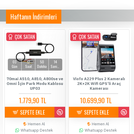
Haftanın İndirimleri
ÇOK SATAN
ÇOK SATAN
ÇOK SATAN
03
12
50
13
Gün
Saat
Dakika
Saniye
70mai A510, A810, A800se ve
Viofo A229 Plus 2 Kameralı
Omni İçin Park Modu Kablosu
2K+2K Wifi GPS’li Araç
UP03
Kamerası
1.779,90 TL
10.699,90 TL
1.899,90 TL
10.900,00 TL
SEPETE EKLE
SEPETE EKLE
Hemen Al
Hemen Al
Whatsapp Destek
Whatsapp Destek