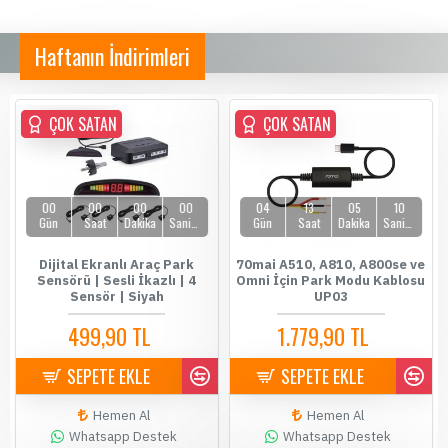
Haftanın İndirimleri
ÇOK SATAN
ÇOK SATAN
ÇOK SATAN
00
00
00
00
04
13
05
10
Gün
Saat
Dakika
Saniye
Gün
Saat
Dakika
Saniye
Dijital Ekranlı Araç Park
70mai A510, A810, A800se ve
Sensörü | Sesli İkazlı | 4
Omni İçin Park Modu Kablosu
Sensör | Siyah
UP03
499,90 TL
1.779,90 TL
589,90 TL
1.899,90 TL
SEPETE EKLE
SEPETE EKLE
Hemen Al
Hemen Al
Whatsapp Destek
Whatsapp Destek