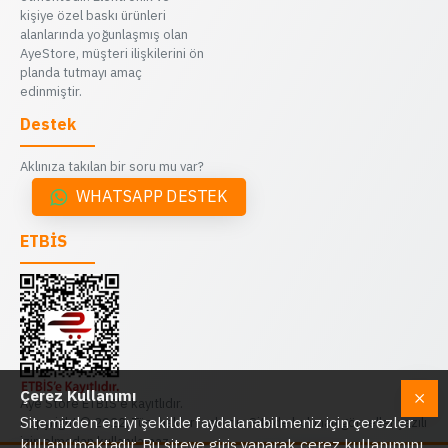
kişiye özel baskı ürünleri
alanlarında yoğunlaşmış olan
AyeStore, müşteri ilişkilerini ön
planda tutmayı amaç
edinmiştir.
Destek
Aklınıza takılan bir soru mu var?
WHATSAPP DESTEK
ETBİS
Çerez Kullanımı
Aye Store ETBİS'e kayıtlıdır.
Sitemizden en iyi şekilde faydalanabilmeniz için çerezler
Copyright © 2022, Tüm hakları saklıdır. Sitede bulunan görseller yazılı
izin olmadan kullanılamaz.
kullanılmaktadır. Bu siteye giriş yaparak çerez kullanımını