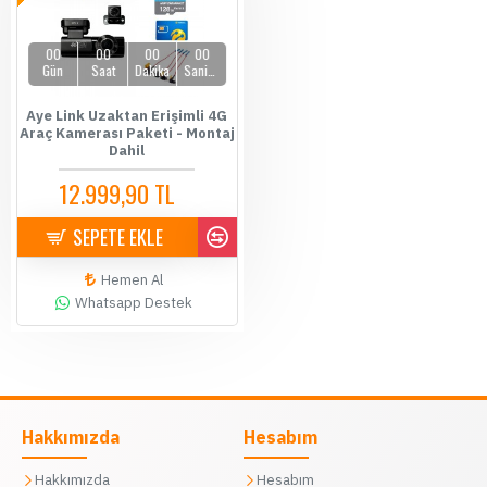
00
00
00
00
Gün
Saat
Dakika
Saniye
Aye Link Uzaktan Erişimli 4G
Araç Kamerası Paketi - Montaj
Dahil
12.999,90 TL
14.500,00 TL
SEPETE EKLE
Hemen Al
Whatsapp Destek
Hakkımızda
Hesabım
Hakkımızda
Hesabım