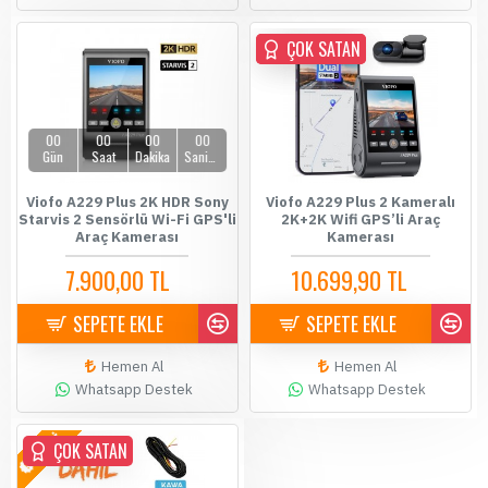
ÇOK SATAN
ÇOK SATAN
00
00
00
00
Gün
Saat
Dakika
Saniye
Viofo A229 Plus 2K HDR Sony
Viofo A229 Plus 2 Kameralı
Starvis 2 Sensörlü Wi-Fi GPS'li
2K+2K Wifi GPS’li Araç
Araç Kamerası
Kamerası
7.900,00 TL
10.699,90 TL
8.199,00 TL
10.900,00 TL
SEPETE EKLE
SEPETE EKLE
Hemen Al
Hemen Al
Whatsapp Destek
Whatsapp Destek
YENİ
ÇOK SATAN