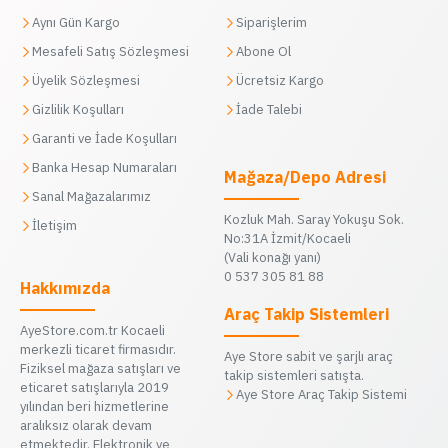
Aynı Gün Kargo
Siparişlerim
Mesafeli Satış Sözleşmesi
Abone Ol
Üyelik Sözleşmesi
Ücretsiz Kargo
Gizlilik Koşulları
İade Talebi
Garanti ve İade Koşulları
Banka Hesap Numaraları
Mağaza/Depo Adresi
Sanal Mağazalarımız
Kozluk Mah. Saray Yokuşu Sok.
İletişim
No:31A İzmit/Kocaeli
(Vali konağı yanı)
0 537 305 81 88
Hakkımızda
Araç Takip Sistemleri
AyeStore.com.tr Kocaeli
merkezli ticaret firmasıdır.
Aye Store sabit ve şarjlı araç
Fiziksel mağaza satışları ve
takip sistemleri satışta.
eticaret satışlarıyla 2019
Aye Store Araç Takip Sistemi
yılından beri hizmetlerine
aralıksız olarak devam
etmektedir. Elektronik ve