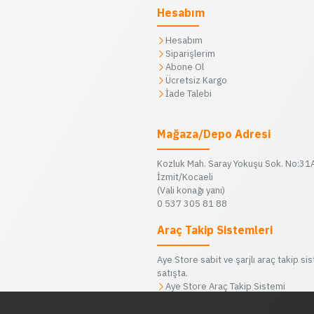
Hesabım
Hesabım
Siparişlerim
Abone Ol
Ücretsiz Kargo
İade Talebi
Mağaza/Depo Adresi
Kozluk Mah. Saray Yokuşu Sok. No:31
İzmit/Kocaeli
(Vali konağı yanı)
0 537 305 81 88
Araç Takip Sistemleri
Aye Store sabit ve şarjlı araç takip si
satışta.
Aye Store Araç Takip Sistemi