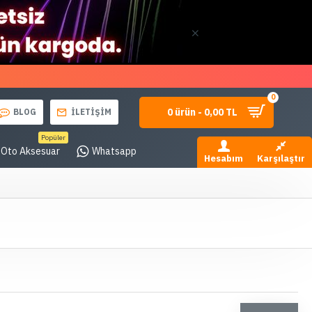
0
0 ürün - 0,00 TL
BLOG
İLETİŞİM
Popüler
Oto Aksesuar
Whatsapp
Hesabım
Karşılaştır