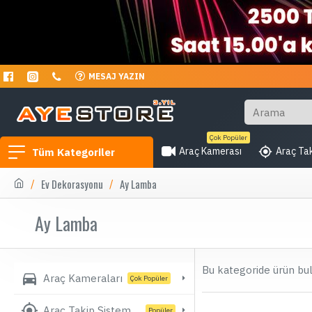
MESAJ YAZIN
Çok Popüler
Araç Kamerası
Araç Tak
Tüm Kategoriler
Ev Dekorasyonu
Ay Lamba
Ay Lamba
Bu kategoride ürün bu
Araç Kameraları
Çok Popüler
Araç Takip Sistemleri
Popüler