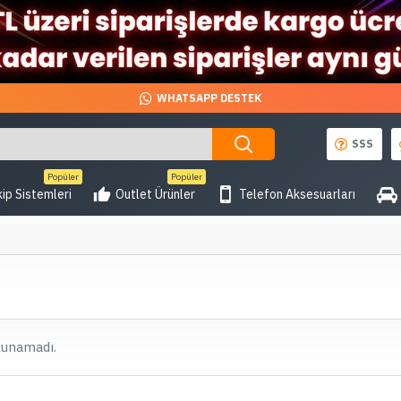
WHATSAPP DESTEK
SSS
Popüler
Popüler
ip Sistemleri
Outlet Ürünler
Telefon Aksesuarları
lunamadı.