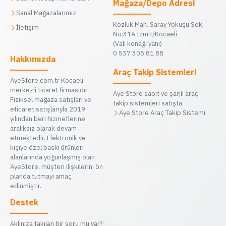
Mağaza/Depo Adresi
Sanal Mağazalarımız
Kozluk Mah. Saray Yokuşu Sok.
İletişim
No:31A İzmit/Kocaeli
(Vali konağı yanı)
0 537 305 81 88
Hakkımızda
Araç Takip Sistemleri
AyeStore.com.tr Kocaeli
merkezli ticaret firmasıdır.
Aye Store sabit ve şarjlı araç
Fiziksel mağaza satışları ve
takip sistemleri satışta.
eticaret satışlarıyla 2019
Aye Store Araç Takip Sistemi
yılından beri hizmetlerine
aralıksız olarak devam
etmektedir. Elektronik ve
kişiye özel baskı ürünleri
alanlarında yoğunlaşmış olan
AyeStore, müşteri ilişkilerini ön
planda tutmayı amaç
edinmiştir.
Destek
Aklınıza takılan bir soru mu var?