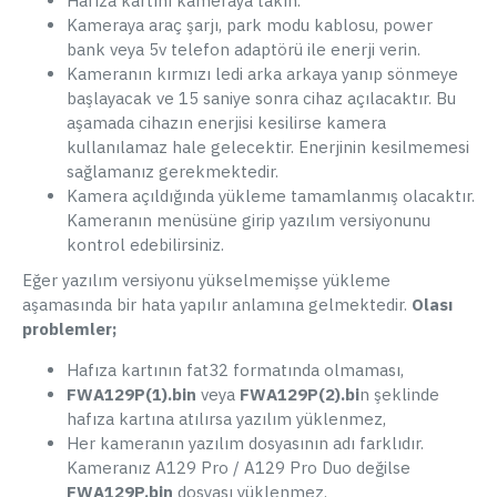
Hafıza kartını kameraya takın.
Kameraya araç şarjı, park modu kablosu, power
bank veya 5v telefon adaptörü ile enerji verin.
Kameranın kırmızı ledi arka arkaya yanıp sönmeye
başlayacak ve 15 saniye sonra cihaz açılacaktır. Bu
aşamada cihazın enerjisi kesilirse kamera
kullanılamaz hale gelecektir. Enerjinin kesilmemesi
sağlamanız gerekmektedir.
Kamera açıldığında yükleme tamamlanmış olacaktır.
Kameranın menüsüne girip yazılım versiyonunu
kontrol edebilirsiniz.
Eğer yazılım versiyonu yükselmemişse yükleme
aşamasında bir hata yapılır anlamına gelmektedir.
Olası
problemler;
Hafıza kartının fat32 formatında olmaması,
FWA129P(1).bin
veya
FWA129P(2).bi
n şeklinde
hafıza kartına atılırsa yazılım yüklenmez,
Her kameranın yazılım dosyasının adı farklıdır.
Kameranız A129 Pro / A129 Pro Duo değilse
FWA129P.bin
dosyası yüklenmez.