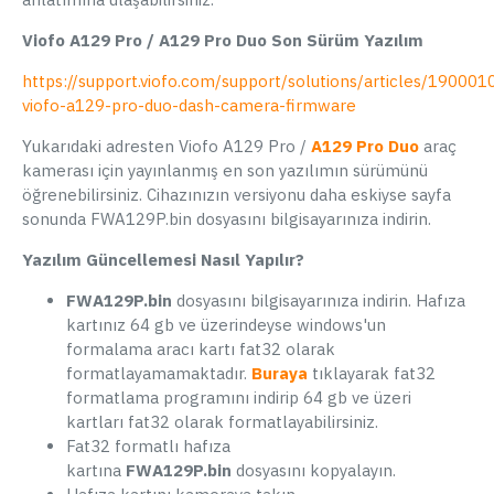
Viofo A129 Pro / A129 Pro Duo Son Sürüm Yazılım
https://support.viofo.com/support/solutions/articles/19000
viofo-a129-pro-duo-dash-camera-firmware
Yukarıdaki adresten Viofo A129 Pro /
A129 Pro Duo
araç
kamerası için yayınlanmış en son yazılımın sürümünü
öğrenebilirsiniz. Cihazınızın versiyonu daha eskiyse sayfa
sonunda FWA129P.bin dosyasını bilgisayarınıza indirin.
Yazılım Güncellemesi Nasıl Yapılır?
FWA129P.bin
dosyasını bilgisayarınıza indirin. Hafıza
kartınız 64 gb ve üzerindeyse windows'un
formalama aracı kartı fat32 olarak
formatlayamamaktadır.
Buraya
tıklayarak fat32
formatlama programını indirip 64 gb ve üzeri
kartları fat32 olarak formatlayabilirsiniz.
Fat32 formatlı hafıza
kartına
FWA129P.bin
dosyasını kopyalayın.