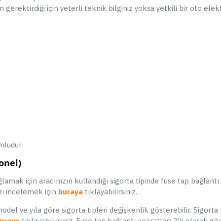
| Sesli İkazlı | 4 Sensör | Siyah
K
erektirdiği için yeterli teknik bilginiz yoksa yetkili bir oto elek
499,90 TL
589,90 TL
SEPETE EKLE
Hemen Al
Whatsapp Destek
ÇOK SATAN
ludur.
onel)
mak için aracınızın kullandığı sigorta tipinde fuse tap bağlantı
rı incelemek için
buraya
tıklayabilirsiniz.
Fuse Tap Sigorta Kutusu Bağlantı
odel ve yıla göre sigorta tipleri değişkenlik gösterebilir. Sigorta t
Aparatı 4'lü
Si
uraya
tıklayabilirsiniz. Fuse tap bağlantı aparatları 2'li olarak gön