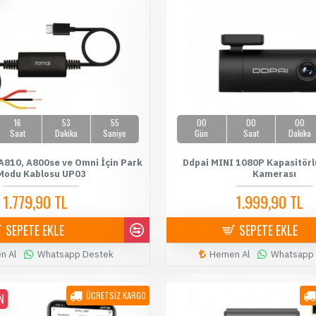
16
53
54
00
00
00
Saat
Dakika
Saniye
Gün
Saat
Dakika
A810, A800se ve Omni İçin Park
Ddpai MINI 1080P Kapasitörl
Modu Kablosu UP03
Kamerası
1.779,90 TL
1.999,90 TL
1.899,90 TL
3.499,90 TL
SEPETE EKLE
SEPETE EKLE
n Al
Whatsapp Destek
Hemen Al
Whatsapp
ÜCRETSİZ KARGO
N