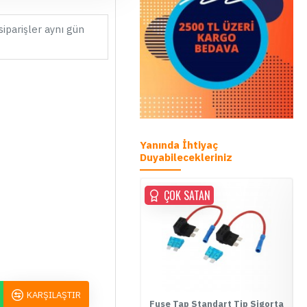
siparişler aynı gün
Yanında İhtiyaç
Duyabilecekleriniz
ÇOK SATAN
ÇOK SATAN
KARŞILAŞTIR
se Tap Mini Tip Sigorta Kutusu
Fuse Tap Standart Tip Sigorta