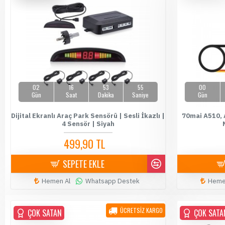
02
16
53
54
00
Gün
Saat
Dakika
Saniye
Gün
Dijital Ekranlı Araç Park Sensörü | Sesli İkazlı |
70mai A510, 
4 Sensör | Siyah
499,90 TL
589,90 TL
SEPETE EKLE
Hemen Al
Whatsapp Destek
Heme
ÜCRETSİZ KARGO
ÇOK SATAN
ÇOK SATA