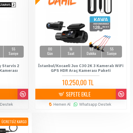
54
00
16
53
54
Saniye
Gün
Saat
Dakika
Saniye
 Starvis 2
İstanbul/Kocaeli Juo C30 2K 3 Kameralı WiFi
 Kamerası
GPS HDR Araç Kamerası Paketi
10.250,00 TL
11.500,00 TL
SEPETE EKLE
 Destek
Hemen Al
Whatsapp Destek
ÜCRETSİZ KARGO