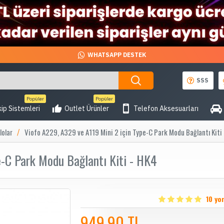
WHATSAPP DESTEK
SSS
Popüler
Popüler
ip Sistemleri
Outlet Ürünler
Telefon Aksesuarları
lolar
Viofo A229, A329 ve A119 Mini 2 için Type-C Park Modu Bağlantı Kiti
e-C Park Modu Bağlantı Kiti - HK4
10 yo
949,90 TL