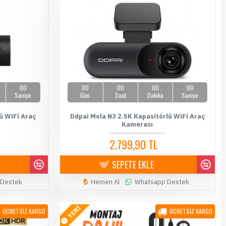
00
00
00
00
00
Saniye
Gün
Saat
Dakika
Saniye
ü WiFi Araç
Ddpai Mola N3 2.5K Kapasitörlü WiFi Araç
Kamerası
2.799,90 TL
4.349,00 TL
SEPETE EKLE
 Destek
Hemen Al
Whatsapp Destek
YENİ
ÜCRETSİZ KARGO
ÜCRETSİZ KARGO