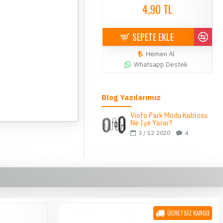
4,90 TL
4,90 TL
SEPETE EKLE
SEPETE EKLE
Hemen Al
Hemen Al
Whatsapp Destek
Whatsapp Destek
Blog Yazılarımız
Viofo Park Modu Kablosu
Ne İşe Yarar?
3 / 12
2020
4
ÜCRETSİZ KARGO