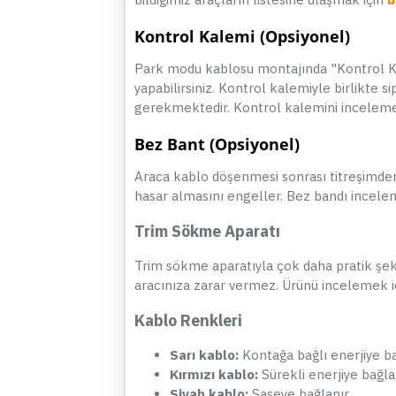
Kontrol Kalemi
(Opsiyonel)
Park modu kablosu montajında "Kontrol Kale
yapabilirsiniz. Kontrol kalemiyle birlikte
gerekmektedir. Kontrol kalemini inceleme
Bez Bant (Opsiyonel)
Araca kablo döşenmesi sonrası titreşimden 
hasar almasını engeller. Bez bandı incele
Trim Sökme Aparatı
Trim sökme aparatıyla çok daha pratik şekil
aracınıza zarar vermez. Ürünü incelemek 
Kablo Renkleri
Sarı kablo:
Kontağa bağlı enerjiye ba
Kırmızı kablo:
Sürekli enerjiye bağla
Siyah kablo:
Şaseye bağlanır.