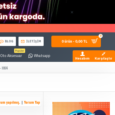
0
0 ürün - 0,00 TL
BLOG
İLETİŞİM
Popüler
Oto Aksesuar
Whatsapp
Hesabım
Karşılaştır
 - HK4
rum yapılmış.
|
Yorum Yap