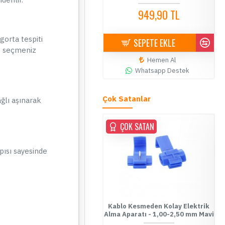
2 Adet
949,90 TL
299,90 TL
gorta tespiti
SEPETE EKLE
SEPETE EKLE
de seçmeniz
Hemen Al
Hemen Al
Whatsapp Destek
Whatsapp Destek
Çok Satanlar
ğlı aşınarak
ÇOK SATAN
ÇOK SATAN
pısı sayesinde
ablo Kesmeden Kolay Elektrik
Kablo Kesmeden Kolay Elektrik
Fu
Alma Aparatı - 0,5-1,00 mm
Alma Aparatı - 1,00-2,50 mm Mavi
Kırmızı