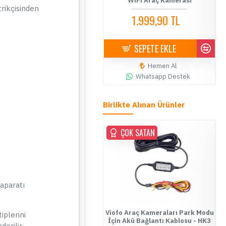
amerası Paketi - Montaj Dahil
WiFi Araç Kamerası
Ç
trikçisinden
12.999,90 TL
1.999,90 TL
14.500,00 TL
3.499,90 TL
SEPETE EKLE
SEPETE EKLE
Hemen Al
Hemen Al
Whatsapp Destek
Whatsapp Destek
Birlikte Alınan Ürünler
ÇOK SATAN
ÇOK SATAN
 aparatı
Fuse Tap Micro2 (Ford) Tip
Viofo Araç Kameraları Park Modu
Fu
iplerini
gorta Kutusu Bağlantı Aparatı -
İçin Akü Bağlantı Kablosu - HK3
derilir.