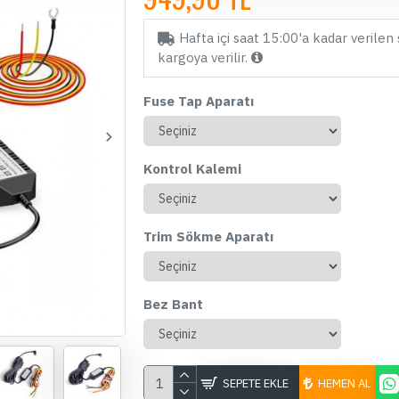
Hafta içi saat 15:00'a kadar verilen 
kargoya verilir.
Fuse Tap Aparatı
Kontrol Kalemi
Trim Sökme Aparatı
ÇOK SATAN
Bez Bant
SEPETE EKLE
HEMEN AL
Kablosuz Oto Çakmaklık Fişi
Fu