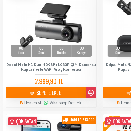
00
00
00
00
00
Gün
Saat
Dakika
Saniye
Gün
Ddpai Mola N1 Dual 1296P+1080P Çift Kameralı
Ddpai Mola N
Kapasitörlü WiFi Araç Kamerası
Kapasi
2.999,90 TL
3.999,90 TL
SEPETE EKLE
Hemen Al
Whatsapp Destek
Heme
YENİ
ÜCRETSİZ KARGO
ÇOK SATAN
ÇOK SATAN
ÇOK SATA