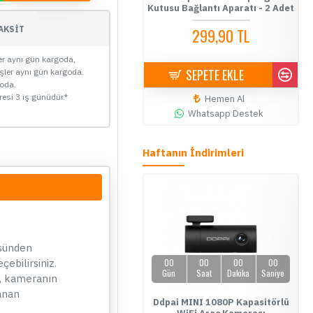
Bağlantı Aparatı - 2 Adet
Kutusu Bağlantı Aparatı - 2 Adet
Si
AKSİT
299,90 TL
299,90 TL
ler aynı gün kargoda,
SEPETE EKLE
SEPETE EKLE
işler aynı gün kargoda.
goda.
resi 3 iş günüdür.*
Hemen Al
Hemen Al
Whatsapp Destek
Whatsapp Destek
Haftanın İndirimleri
YENİ
ÜCRETSİZ KARGO
ÇOK SATAN
üsünden
02
16
53
54
00
00
00
00
çebilirsiniz.
Gün
Saat
Dakika
Saniye
Gün
Saat
Dakika
Saniye
, kameranın
lanan
e Link Uzaktan Erişimli 4G Araç
Ddpai MINI 1080P Kapasitörlü