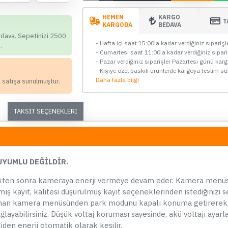
Erkek - LED Işıklı
HEMEN
KARGO
T
59,90 TL
KARGODA
BEDAVA
edava. Sepetinizi 2500
- Hafta içi saat 15:00'a kadar verdiğiniz sipariş
.
SEPETE EKLE
- Cumartesi saat 11:00'a kadar verdiğiniz sipar
- Pazar verdiğiniz siparişler Pazartesi günü kar
- Kişiye özel baskılı ürünlerde kargoya teslim sü
Hemen Al
Daha fazla bilgi
a satışa sunulmuştur.
Whatsapp Destek
TAKSIT SEÇENEKLERI
ÇOK SATAN
ÇOK SATAN
UYUMLU DEĞİLDİR.
tikten sonra kameraya enerji vermeye devam eder. Kamera men
02
16
53
54
ış kayıt, kalitesi düşürülmüş kayıt seçeneklerinden istediğinizi se
Gün
Saat
Dakika
Saniye
aman kamera menüsünden park modunu kapalı konuma getirerek
ğlayabilirsiniz. Düşük voltaj koruması sayesinde, akü voltajı ayar
Dijital Ekranlı Araç Park Sensörü
Ay
en enerji otomatik olarak kesilir.