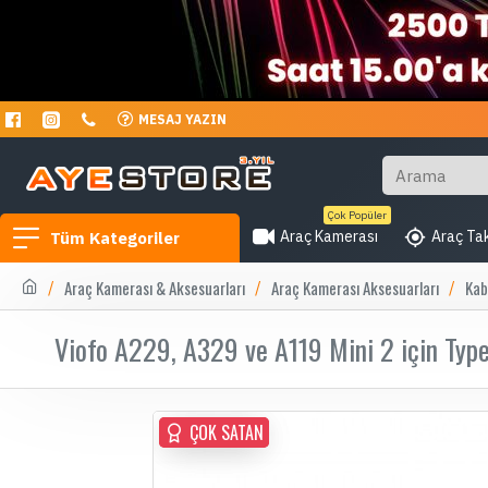
MESAJ YAZIN
Çok Popüler
Araç Kamerası
Araç Tak
Tüm Kategoriler
Araç Kamerası & Aksesuarları
Araç Kamerası Aksesuarları
Kab
Viofo A229, A329 ve A119 Mini 2 için Typ
ÇOK SATAN
ÇOK SATAN