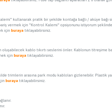
419,90 TL
mi" kullanarak pratik bir şekilde kontağa bağlı / aküye bağı si
SEPETE EKLE
 sipariş vermek için "Kontrol Kalemi" opsiyonunu istiyorum şeklin
Hemen Al
k için
buraya
tıklayabilirsiniz.
Whatsapp Destek
oluşabilecek kablo tıkırtı seslerini önler. Kablonun titreşime ba
mek için
buraya
tıklayabilirsiniz.
STOKTA YOK
de trimlerin arasına park modu kabloları gizlenebilir. Plastik ya
için
buraya
tıklayabilirsiniz.
ğlanır.
70mai Pro Plus A500S / A510 /
K
nır.
A200 Araç Kamerası İçin CPL
Filtre