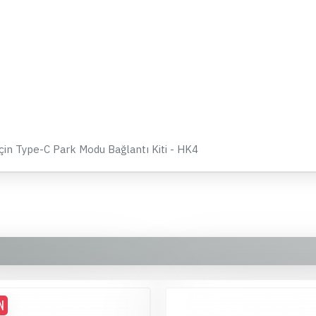
389,90 TL
Whatsapp Destek
çin Type-C Park Modu Bağlantı Kiti - HK4
N