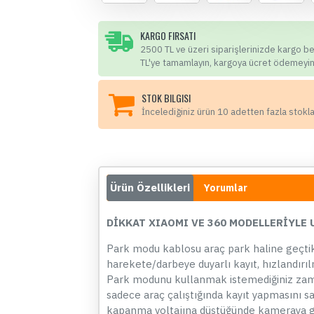
KARGO FIRSATI
2500 TL ve üzeri siparişlerinizde kargo b
TL'ye tamamlayın, kargoya ücret ödemeyin
STOK BILGISI
İncelediğiniz ürün 10 adetten fazla stokl
Ürün Özellikleri
Yorumlar
DİKKAT XIAOMI VE 360 MODELLERİYLE 
Park modu kablosu araç park haline geç
harekete/darbeye duyarlı kayıt, hızlandırılm
Park modunu kullanmak istemediğiniz z
sadece araç çalıştığında kayıt yapmasını sa
kapanma voltajına düştüğünde kameraya gid