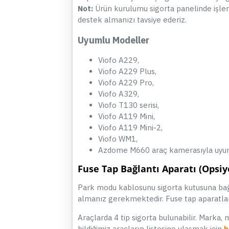
Not:
Ürün kurulumu sigorta panelinde işlem g
destek almanızı tavsiye ederiz.
Uyumlu Modeller
Viofo A229,
Viofo A229 Plus,
Viofo A229 Pro,
Viofo A329,
Viofo T130 serisi,
Viofo A119 Mini,
Viofo A119 Mini-2,
Viofo WM1,
Azdome M660 araç kamerasıyla uyum
Fuse Tap Bağlantı Aparatı (Opsiy
Park modu kablosunu sigorta kutusuna bağla
almanız gerekmektedir. Fuse tap aparatla
Araçlarda 4 tip sigorta bulunabilir. Marka, m
bildiğimiz araçların listesine ulaşmak için
b