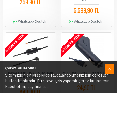
259,90 TL
5.599,90 TL
Whatsapp Destek
Whatsapp Destek
STOKTA YOK
STOKTA YOK
Çerez Kullanımı
Kawa PT01 D5 / D6 Uyumlu
Mini USB 5V 1A 3 Metre Araç
Sitemizden en iyi şekilde faydalanabilmeniz için çerezler
Micro USB Park Modu
Şarj Aleti
kullanılmaktadır. Bu siteye giriş yaparak çerez kullanımını
Bağlantı Kiti
24,90 TL
kabul etmiş sayılırsınız.
849,90 TL
Whatsapp Destek
Whatsapp Destek