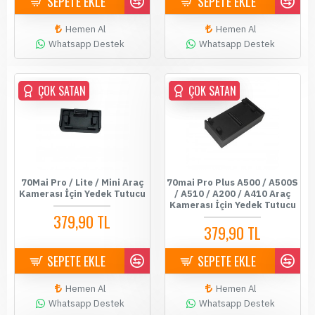
SEPETE EKLE
SEPETE EKLE
Hemen Al
Hemen Al
Whatsapp Destek
Whatsapp Destek
ÇOK SATAN
ÇOK SATAN
ÇOK SATAN
70Mai Pro / Lite / Mini Araç
70mai Pro Plus A500 / A500S
Kamerası İçin Yedek Tutucu
/ A510 / A200 / A410 Araç
Kamerası İçin Yedek Tutucu
379,90 TL
379,90 TL
SEPETE EKLE
SEPETE EKLE
Hemen Al
Hemen Al
Whatsapp Destek
Whatsapp Destek