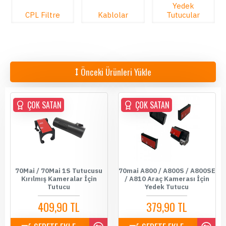
Yedek
CPL Filtre
Kablolar
Tutucular
Önceki Ürünleri Yükle
ÇOK SATAN
ÇOK SATAN
70Mai / 70Mai 1S Tutucusu
70mai A800 / A800S / A800SE
Kırılmış Kameralar İçin
/ A810 Araç Kamerası İçin
Tutucu
Yedek Tutucu
409,90 TL
379,90 TL