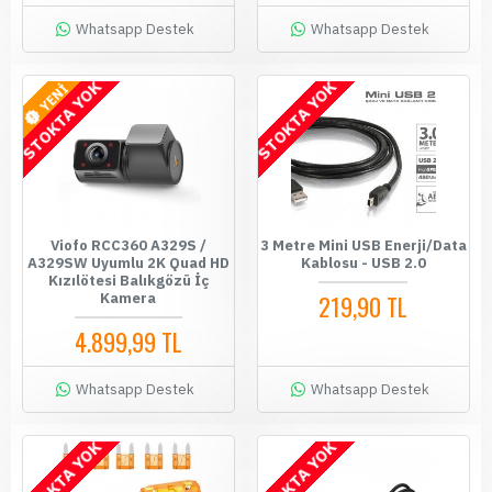
Whatsapp Destek
Whatsapp Destek
STOKTA YOK
STOKTA YOK
YENİ
Viofo RCC360 A329S /
3 Metre Mini USB Enerji/Data
A329SW Uyumlu 2K Quad HD
Kablosu - USB 2.0
Kızılötesi Balıkgözü İç
Kamera
219,90 TL
4.899,99 TL
Whatsapp Destek
Whatsapp Destek
STOKTA YOK
STOKTA YOK