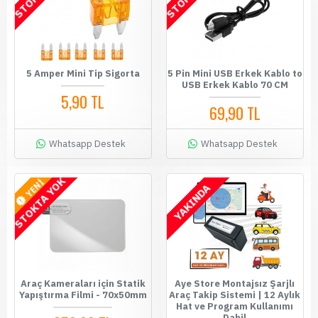
5 Amper Mini Tip Sigorta
5 Pin Mini USB Erkek Kablo to
USB Erkek Kablo 70 CM
5,90 TL
69,90 TL
Whatsapp Destek
Whatsapp Destek
STOKTA YOK
YENİ
YAKINDA
Araç Kameraları için Statik
Aye Store Montajsız Şarjlı
Yapıştırma Filmi - 70x50mm
Araç Takip Sistemi | 12 Aylık
Hat ve Program Kullanımı
Dahil