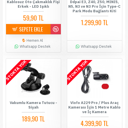
Kablosuz Oto Çakmaklık Fişi
Ddpai E3, Z40, Z50, MINI5,
Erkek - LED Işıklı
N5, N3 ve N3 Pro İçin Type-C
Park Modu Bağlantı Kiti
59,90 TL
1.299,90 TL
SEPETE EKLE
Hemen Al
Whatsapp Destek
Whatsapp Destek
STOKTA YOK
STOKTA YOK
Vakumlu Kamera Tutucu -
Viofo A229 Pro / Plus Araç
Siyah
Kamerası İçin 1 Metre Kablo
ve İç Kamera
189,90 TL
4.399,90 TL