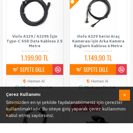
Viofo A329 / A329S İçin
Viofo A329 Serisi Araç
Type-C SSD Data Kablosu 2.5
Kamerası için Arka Kamera
Metre
Bağlantı Kablosu 6 Metre
1.199,90 TL
1.149,90 TL
SEPETE EKLE
SEPETE EKLE
Hemen Al
Hemen Al
Whatsapp Destek
Whatsapp Destek
Çerez Kullanımı
Sitemizden en iyi şekilde faydalanabilmeniz için çerezler
YENİ
ÇOK SATAN
kullanılmaktadır. Bu siteye giriş yaparak çerez kullanımını
kabul etmiş sayılırsınız.