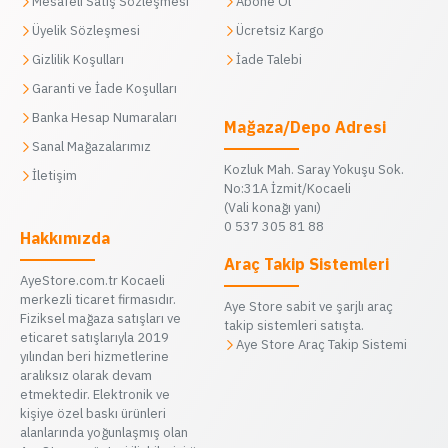
Mesafeli Satış Sözleşmesi
Abone Ol
Üyelik Sözleşmesi
Ücretsiz Kargo
Gizlilik Koşulları
İade Talebi
Garanti ve İade Koşulları
Banka Hesap Numaraları
Mağaza/Depo Adresi
Sanal Mağazalarımız
Kozluk Mah. Saray Yokuşu Sok.
İletişim
No:31A İzmit/Kocaeli
(Vali konağı yanı)
0 537 305 81 88
Hakkımızda
Araç Takip Sistemleri
AyeStore.com.tr Kocaeli
merkezli ticaret firmasıdır.
Aye Store sabit ve şarjlı araç
Fiziksel mağaza satışları ve
takip sistemleri satışta.
eticaret satışlarıyla 2019
Aye Store Araç Takip Sistemi
yılından beri hizmetlerine
aralıksız olarak devam
etmektedir. Elektronik ve
kişiye özel baskı ürünleri
alanlarında yoğunlaşmış olan