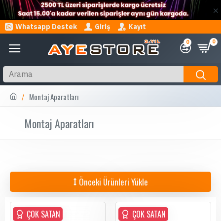
Whatsapp Destek
Giriş
Kayıt
0
0
Montaj Aparatları
Montaj Aparatları
Önceki Ürünleri Yükle
ÇOK SATAN
ÇOK SATAN