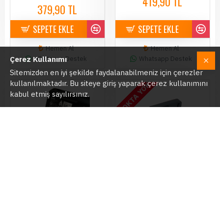
419,90 TL
379,90 TL
SEPETE EKLE
SEPETE EKLE
Hemen Al
Hemen Al
Whatsapp Destek
Whatsapp Destek
Çerez Kullanımı
Sitemizden en iyi şekilde faydalanabilmeniz için çerezler
kullanılmaktadır. Bu siteye giriş yaparak çerez kullanımını
STOKTA YOK
kabul etmiş sayılırsınız.
Kawa D11 Araç Kamerası İçin
Viofo A129 Serisi İçin Arka
Yedek Tutucu
Kamera Yedek Tutucu
379,90 TL
349,90 TL
SEPETE EKLE