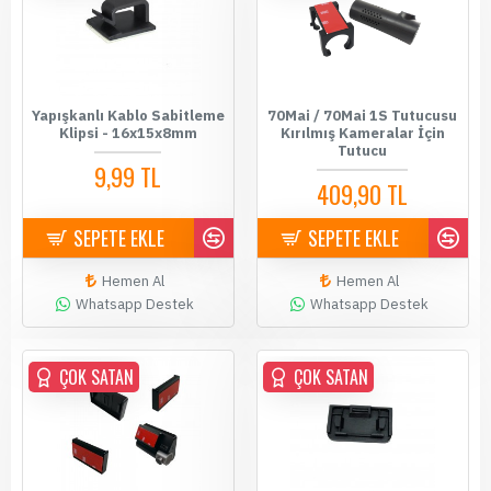
Yapışkanlı Kablo Sabitleme
70Mai / 70Mai 1S Tutucusu
Klipsi - 16x15x8mm
Kırılmış Kameralar İçin
Tutucu
9,99 TL
409,90 TL
SEPETE EKLE
SEPETE EKLE
Hemen Al
Hemen Al
Whatsapp Destek
Whatsapp Destek
ÇOK SATAN
ÇOK SATAN