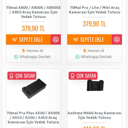
70mai A800 / A800S / A800SE
70Mai Pro / Lite / Mini Araç
/ A810 Araç Kamerası İçin
Kamerası İçin Yedek Tutucu
Yedek Tutucu
379,90 TL
379,90 TL
SEPETE EKLE
SEPETE EKLE
Hemen Al
Hemen Al
Whatsapp Destek
Whatsapp Destek
ÇOK SATAN
ÇOK SATAN
ÇOK SATAN
70mai Pro Plus A500 / A500S
Azdome M660 Araç Kamerası
/ A510 / A200 / A410 Araç
İçin Yedek Tutucu
Kamerası İçin Yedek Tutucu