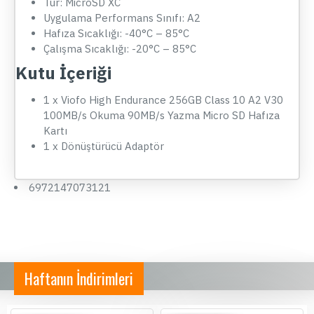
Tür: MicroSD XC
Uygulama Performans Sınıfı: A2
Hafıza Sıcaklığı: -40°C – 85°C
Çalışma Sıcaklığı: -20°C – 85°C
Kutu İçeriği
1 x Viofo High Endurance 256GB Class 10 A2 V30
100MB/s Okuma 90MB/s Yazma Micro SD Hafıza
Kartı
1 x Dönüştürücü Adaptör
6972147073121
Haftanın İndirimleri