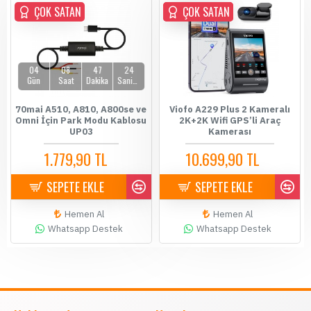
ÇOK SATAN
ÇOK SATAN
ÇOK SATAN
04
08
47
24
Gün
Saat
Dakika
Saniye
70mai A510, A810, A800se ve
Viofo A229 Plus 2 Kameralı
Omni İçin Park Modu Kablosu
2K+2K Wifi GPS’li Araç
UP03
Kamerası
1.779,90 TL
10.699,90 TL
1.899,90 TL
10.900,00 TL
SEPETE EKLE
SEPETE EKLE
Hemen Al
Hemen Al
Whatsapp Destek
Whatsapp Destek