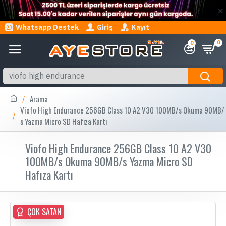
Whatsapp Destek
Giriş
Kayıt
0
0
Arama
Viofo High Endurance 256GB Class 10 A2 V30 100MB/s Okuma 90MB/
s Yazma Micro SD Hafıza Kartı
Viofo High Endurance 256GB Class 10 A2 V30
100MB/s Okuma 90MB/s Yazma Micro SD
Hafıza Kartı
ÇOK SATAN
ÇOK SATAN