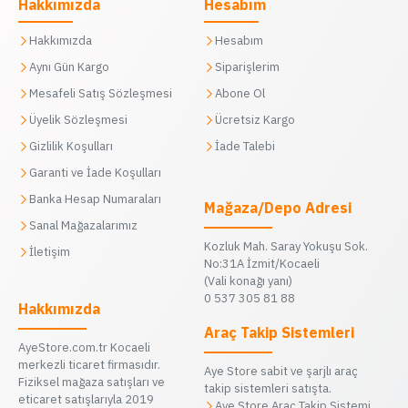
Hakkımızda
Hesabım
Hakkımızda
Hesabım
Aynı Gün Kargo
Siparişlerim
Mesafeli Satış Sözleşmesi
Abone Ol
Üyelik Sözleşmesi
Ücretsiz Kargo
Gizlilik Koşulları
İade Talebi
Garanti ve İade Koşulları
Banka Hesap Numaraları
Mağaza/Depo Adresi
Sanal Mağazalarımız
Kozluk Mah. Saray Yokuşu Sok.
İletişim
No:31A İzmit/Kocaeli
(Vali konağı yanı)
0 537 305 81 88
Hakkımızda
Araç Takip Sistemleri
AyeStore.com.tr Kocaeli
merkezli ticaret firmasıdır.
Aye Store sabit ve şarjlı araç
Fiziksel mağaza satışları ve
takip sistemleri satışta.
eticaret satışlarıyla 2019
Aye Store Araç Takip Sistemi