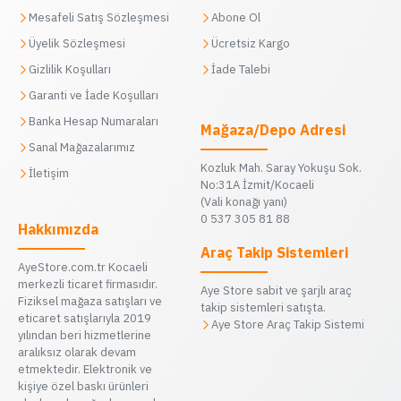
Mesafeli Satış Sözleşmesi
Abone Ol
Üyelik Sözleşmesi
Ücretsiz Kargo
Gizlilik Koşulları
İade Talebi
Garanti ve İade Koşulları
Banka Hesap Numaraları
Mağaza/Depo Adresi
Sanal Mağazalarımız
Kozluk Mah. Saray Yokuşu Sok.
İletişim
No:31A İzmit/Kocaeli
(Vali konağı yanı)
0 537 305 81 88
Hakkımızda
Araç Takip Sistemleri
AyeStore.com.tr Kocaeli
merkezli ticaret firmasıdır.
Aye Store sabit ve şarjlı araç
Fiziksel mağaza satışları ve
takip sistemleri satışta.
eticaret satışlarıyla 2019
Aye Store Araç Takip Sistemi
yılından beri hizmetlerine
aralıksız olarak devam
etmektedir. Elektronik ve
kişiye özel baskı ürünleri