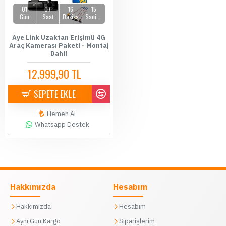
01
07
16
14
Gün
Saat
Dakika
Saniye
Aye Link Uzaktan Erişimli 4G
Araç Kamerası Paketi - Montaj
Dahil
12.999,90 TL
14.500,00 TL
SEPETE EKLE
Hemen Al
Whatsapp Destek
Hakkımızda
Hesabım
Hakkımızda
Hesabım
Aynı Gün Kargo
Siparişlerim