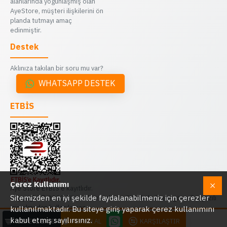
alanlarında yoğunlaşmış olan
AyeStore, müşteri ilişkilerini ön
planda tutmayı amaç
edinmiştir.
Destek
Aklınıza takılan bir soru mu var?
WHATSAPP DESTEK
ETBİS
Çerez Kullanımı
Aye Store ETBİS'e kayıtlıdır.
Sitemizden en iyi şekilde faydalanabilmeniz için çerezler
Copyright © 2022, Tüm hakları saklıdır. Sitede bulunan görseller yazılı
izin olmadan kullanılamaz.
kullanılmaktadır. Bu siteye giriş yaparak çerez kullanımını
kabul etmiş sayılırsınız.
SEPETE EKLE
HEMEN AL
KARŞILAŞTIR