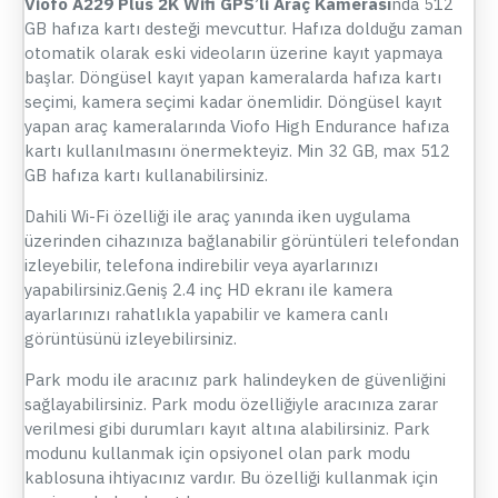
Viofo A229 Plus 2K Wifi GPS’li Araç Kamerası
nda 512
GB hafıza kartı desteği mevcuttur. Hafıza dolduğu zaman
otomatik olarak eski videoların üzerine kayıt yapmaya
başlar. Döngüsel kayıt yapan kameralarda hafıza kartı
seçimi, kamera seçimi kadar önemlidir. Döngüsel kayıt
yapan araç kameralarında Viofo High Endurance hafıza
kartı kullanılmasını önermekteyiz. Min 32 GB, max 512
GB hafıza kartı kullanabilirsiniz.
Dahili Wi-Fi özelliği ile araç yanında iken uygulama
üzerinden cihazınıza bağlanabilir görüntüleri telefondan
izleyebilir, telefona indirebilir veya ayarlarınızı
yapabilirsiniz.Geniş 2.4 inç HD ekranı ile kamera
ayarlarınızı rahatlıkla yapabilir ve kamera canlı
görüntüsünü izleyebilirsiniz.
Park modu ile aracınız park halindeyken de güvenliğini
sağlayabilirsiniz. Park modu özelliğiyle aracınıza zarar
verilmesi gibi durumları kayıt altına alabilirsiniz. Park
modunu kullanmak için opsiyonel olan park modu
kablosuna ihtiyacınız vardır. Bu özelliği kullanmak için