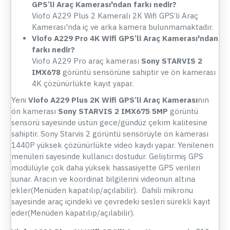
GPS’li Araç Kamerası
'ndan farkı nedir?
Viofo A229 Plus 2 Kameralı 2K Wifi GPS’li Araç
Kamerası'nda iç ve arka kamera bulunmamaktadır.
Viofo A229 Pro 4K Wifi GPS’li Araç Kamerası
'ndan
farkı nedir?
Viofo A229 Pro araç kamerası
Sony STARVIS 2
IMX678
görüntü sensörüne sahiptir ve ön kamerası
4K çözünürlükte kayıt yapar.
Yeni
Viofo A229 Plus 2K Wifi GPS’li Araç Kamerası
nın
ön kamerası
Sony STARVIS 2 IMX675 5MP
görüntü
sensörü sayesinde üstün gece/gündüz çekim kalitesine
sahiptir. Sony Starvis 2 görüntü sensörüyle ön kamerası
1440P yüksek çözünürlükte video kaydı yapar. Yenilenen
menüleri sayesinde kullanıcı dostudur. Geliştirmiş GPS
modülüyle çok daha yüksek hassasiyette GPS verileri
sunar. Aracın ve koordinat bilgilerini videonun altına
ekler(Menüden kapatılıp/açılabilir). Dahili mikronu
sayesinde araç içindeki ve çevredeki sesleri sürekli kayıt
eder(Menüden kapatılıp/açılabilir).