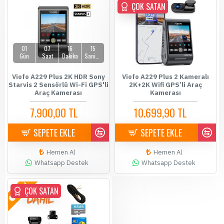
ÇOK SATAN
ÇOK SATAN
01
07
16
14
Gün
Saat
Dakika
Saniye
Viofo A229 Plus 2K HDR Sony
Viofo A229 Plus 2 Kameralı
Starvis 2 Sensörlü Wi-Fi GPS'li
2K+2K Wifi GPS’li Araç
Araç Kamerası
Kamerası
7.900,00 TL
10.699,90 TL
8.199,00 TL
10.900,00 TL
SEPETE EKLE
SEPETE EKLE
Hemen Al
Hemen Al
Whatsapp Destek
Whatsapp Destek
YENİ
ÇOK SATAN