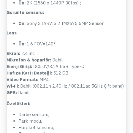
Ön:
2K (2560 x 1440P 30fps) ;
Görüntü sensörü:
Ön:
Sony STARVIS 2 IMX675 5MP Sensor
Lens
Ön:
1.6 FOV=140°
Ekran:
2.4 inc
Mikrofon & hoparlör:
Dahili
Enerji Girişi:
DC5.0V/3.1A USB Type-C
Hafıza Kartı Desteği:
512 GB
Video Formatı:
MP4
Wi-Fi:
Dahili (802.11n 2.4GHz / 802.11ac 5GHz Çift band)
GPS:
Dahili
Özellikleri:
Darbe sensörü,
Park modu,
Hareket sensörü,